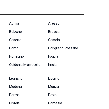
Aprilia
Arezzo
Bolzano
Brescia
Caserta
Casoria
Como
Corigliano-Rossano
Fiumicino
Foggia
Guidonia Montecelio
Imola
Legnano
Livorno
Modena
Monza
Parma
Pavia
Pistoia
Pomezia