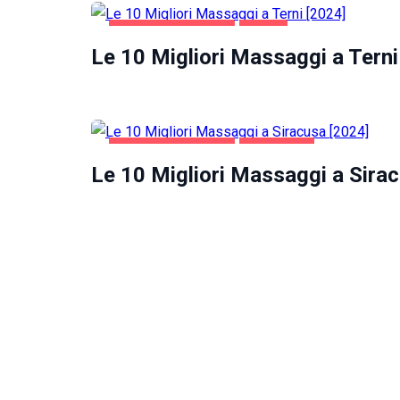
Se rifiuti
questi
INTRATTENIMENTO
TERNI
cookie,
Le 10 Migliori Massaggi a Terni
alcune
funzioni del
sito non
saranno
disponibili.
INTRATTENIMENTO
SIRACUSA
Le 10 Migliori Massaggi a Sira
Marketing
Condividendo i
tuoi interessi e il
tuo
comportamento
mentre visiti il
nostro sito,
aumenti le
possibilità di
vedere contenuti
e offerte
personalizzati.