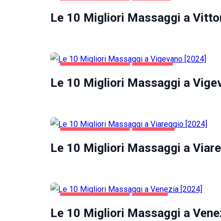
INTRATTENIMENTO
VITTORIA
Le 10 Migliori Massaggi a Vitto
INTRATTENIMENTO
VIGEVANO
Necessari
Le 10 Migliori Massaggi a Vige
Questi cookie
non sono
facoltativi.
Sono
necessari per il
corretto
INTRATTENIMENTO
VIAREGGIO
funzionamento
Le 10 Migliori Massaggi a Viar
del sito web.
Statistiche
Per
consentirci
INTRATTENIMENTO
VENEZIA
di
Le 10 Migliori Massaggi a Vene
migliorare