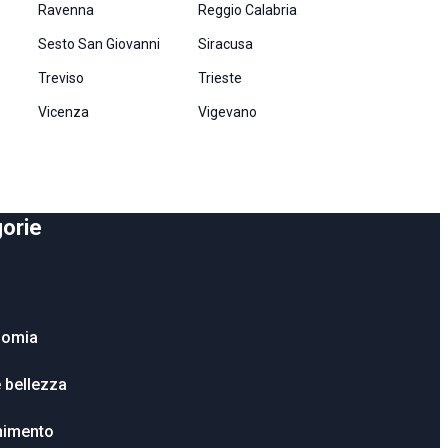
Ravenna
Reggio Calabria
Sesto San Giovanni
Siracusa
Treviso
Trieste
Vicenza
Vigevano
orie
nomia
e bellezza
enimento