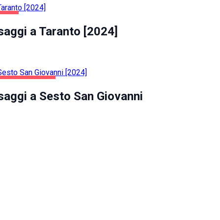
ANTO
saggi a Taranto [2024]
O SAN GIOVANNI
saggi a Sesto San Giovanni