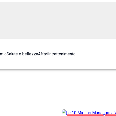
omia
Salute e bellezza
Affari
Intrattenimento