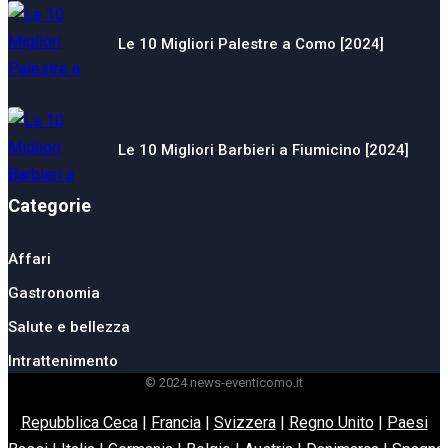
Le 10 Migliori Palestre a Como [2024]
Le 10 Migliori Barbieri a Fiumicino [2024]
Categorie
Affari
Gastronomia
Salute e bellezza
Intrattenimento
© 2024 news-eventicomo.it
Repubblica Ceca
|
Francia
|
Svizzera
|
Regno Unito
|
Paesi