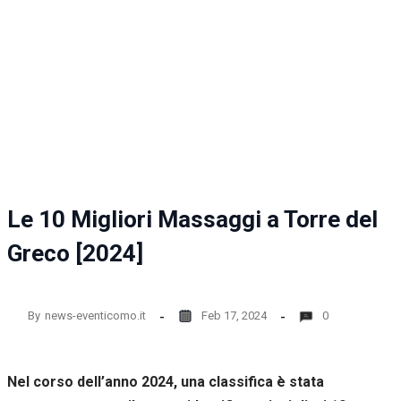
la
funzionalità
e la
struttura
del sito
web, in
base
all'utilizzo
del sito
web
stesso.
Le 10 Migliori Massaggi a Torre del
Esperienza
Greco [2024]
Per
permettere
una migliore
esperienza
By
news-eventicomo.it
Feb 17, 2024
0
di
navigazione
sul nostro
sito durante
Nel corso dell’anno 2024, una classifica è stata
la tua visita.