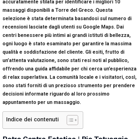
accuratamente stilata per identificare i migliori 10
Se rifiuti
questi
massaggi disponibili a Torre del Greco. Questa
cookie,
selezione è stata determinata basandosi sul numero di
alcune
recensioni lasciate dagli utenti su Google Maps. Dai
funzioni del
sito non
centri benessere più intimi ai grandi istituti di bellezza,
saranno
ogni luogo è stato esaminato per garantire la massima
disponibili.
qualità e soddisfazione del cliente. Gli esiti, frutto di
un’attenta valutazione, sono stati resi noti al pubblico,
Marketing
offrendo una guida affidabile per chi cerca un’esperienza
Condividendo i
di relax superlativa. La comunità locale e i visitatori, così,
tuoi interessi e il
tuo
sono stati forniti di un prezioso strumento per prendere
comportamento
decisioni informate riguardo al loro prossimo
mentre visiti il
nostro sito,
appuntamento per un massaggio.
aumenti le
possibilità di
Indice dei contenuti
vedere contenuti
e offerte
personalizzati.