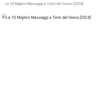
Le 10 Migliori Massaggi a Torre del Greco [2024]
Necessari
Questi cookie
non sono
facoltativi.
Sono
necessari per il
corretto
funzionamento
del sito web.
Statistiche
Per
consentirci
di
migliorare