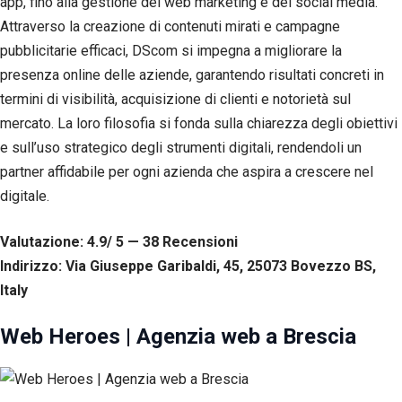
app, fino alla gestione del web marketing e dei social media.
corretto
funzionamento
Attraverso la creazione di contenuti mirati e campagne
del sito web.
pubblicitarie efficaci, DScom si impegna a migliorare la
presenza online delle aziende, garantendo risultati concreti in
termini di visibilità, acquisizione di clienti e notorietà sul
Statistiche
Per
mercato. La loro filosofia si fonda sulla chiarezza degli obiettivi
consentirci
e sull’uso strategico degli strumenti digitali, rendendoli un
di
migliorare
partner affidabile per ogni azienda che aspira a crescere nel
la
digitale.
funzionalità
e la
struttura
Valutazione: 4.9/ 5 — 38
R
ecensioni
del sito
Indirizzo: Via Giuseppe Garibaldi, 45, 25073 Bovezzo BS,
web, in
base
Italy
all'utilizzo
del sito
Web Heroes | Agenzia web a Brescia
web
stesso.