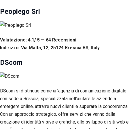
Peoplego Srl
Valutazione: 4.1/ 5 — 64
R
ecensioni
Indirizzo: Via Malta, 12, 25124 Brescia BS, Italy
DScom
DScom si distingue come un’agenzia di comunicazione digitale
Necessari
con sede a Brescia, specializzata nell’aiutare le aziende a
Questi cookie
emergere online, attrarre nuovi clienti e superare la concorrenza.
non sono
Con un approccio strategico, offre servizi che vanno dalla
facoltativi.
Sono
creazione di identità visive e grafiche, allo sviluppo di siti web e
necessari per il