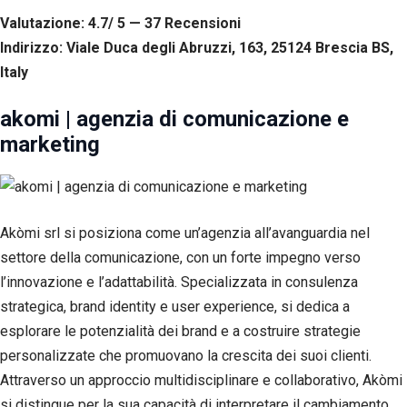
Esperienza
Valutazione: 4.7/ 5 — 37
R
ecensioni
Per
Indirizzo: Viale Duca degli Abruzzi, 163, 25124 Brescia BS,
permettere
una migliore
Italy
esperienza
di
akomi | agenzia di comunicazione e
navigazione
sul nostro
marketing
sito durante
la tua visita.
Se rifiuti
questi
cookie,
Akòmi srl si posiziona come un’agenzia all’avanguardia nel
alcune
funzioni del
settore della comunicazione, con un forte impegno verso
sito non
l’innovazione e l’adattabilità. Specializzata in consulenza
saranno
strategica, brand identity e user experience, si dedica a
disponibili.
esplorare le potenzialità dei brand e a costruire strategie
personalizzate che promuovano la crescita dei suoi clienti.
Marketing
Attraverso un approccio multidisciplinare e collaborativo, Akòmi
Condividendo i
si distingue per la sua capacità di interpretare il cambiamento,
tuoi interessi e il