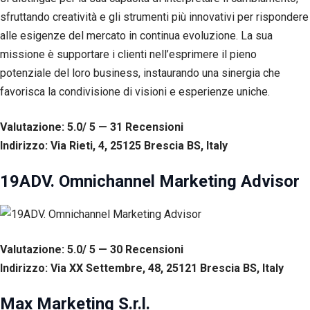
tuo
sfruttando creatività e gli strumenti più innovativi per rispondere
comportamento
alle esigenze del mercato in continua evoluzione. La sua
mentre visiti il
nostro sito,
missione è supportare i clienti nell’esprimere il pieno
aumenti le
potenziale del loro business, instaurando una sinergia che
possibilità di
vedere contenuti
favorisca la condivisione di visioni e esperienze uniche.
e offerte
personalizzati.
Valutazione: 5.0/ 5 — 31
R
ecensioni
Indirizzo: Via Rieti, 4, 25125 Brescia BS, Italy
19ADV. Omnichannel Marketing Advisor
Valutazione: 5.0/ 5 — 30
R
ecensioni
Indirizzo: Via XX Settembre, 48, 25121 Brescia BS, Italy
Max Marketing S.r.l.