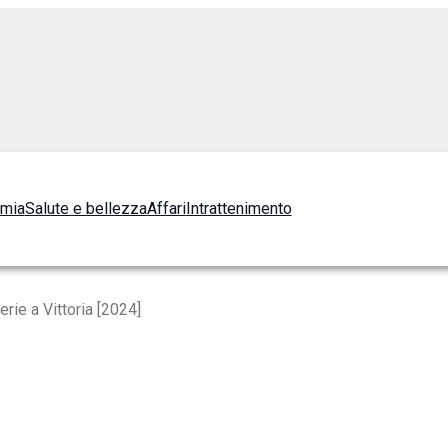
omia
Salute e bellezza
Affari
Intrattenimento
erie a Vittoria [2024]