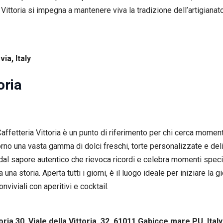
, Vittoria si impegna a mantenere viva la tradizione dell’artigiana
ia, Italy
oria
Caffetteria Vittoria è un punto di riferimento per chi cerca momen
orno una vasta gamma di dolci freschi, torte personalizzate e deliz
al sapore autentico che rievoca ricordi e celebra momenti speciali,
na storia. Aperta tutti i giorni, è il luogo ideale per iniziare la
viviali con aperitivi e cocktail.
ttoria 30, Viale della Vittoria, 32, 61011 Gabicce mare PU, Italy