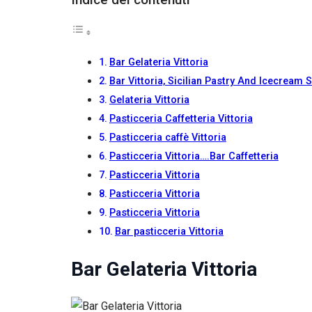
Se rifiuti
questi
cookie,
alcune
funzioni del
Bar Gelateria Vittoria
sito non
Bar Vittoria, Sicilian Pastry And Icecream 
saranno
Gelateria Vittoria
disponibili.
Pasticceria Caffetteria Vittoria
Pasticceria caffè Vittoria
Marketing
Pasticceria Vittoria….Bar Caffetteria
Condividendo i
tuoi interessi e il
Pasticceria Vittoria
tuo
Pasticceria Vittoria
comportamento
Pasticceria Vittoria
mentre visiti il
nostro sito,
Bar pasticceria Vittoria
aumenti le
possibilità di
Bar Gelateria Vittoria
vedere contenuti
e offerte
personalizzati.