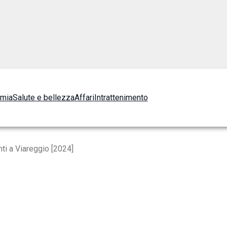
omia
Salute e bellezza
Affari
Intrattenimento
nti a Viareggio [2024]