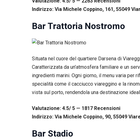
Valutazione: 4.5/ 5 — 2263
R
ecensioni
Esperienza
Indirizzo: Via Michele Coppino, 161, 55049 Viar
Per
permettere
una migliore
Bar Trattoria Nostromo
esperienza
di
navigazione
sul nostro
sito durante
Situata nel cuore del quartiere Darsena di Viaregg
la tua visita.
Se rifiuti
Caratterizzata da un’atmosfera familiare e un servi
questi
ingredienti marini. Ogni giorno, il menu varia per 
cookie,
alcune
specialità come il cacciucco viareggino e la rinom
funzioni del
vista sul porto, rendendola una destinazione ideal
sito non
saranno
disponibili.
Valutazione: 4.5/ 5 — 1817
R
ecensioni
Indirizzo: Via Michele Coppino, 90, 55049 Viare
Marketing
Bar Stadio
Condividendo i
tuoi interessi e il