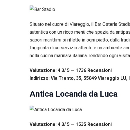
tuo
comportamento
mentre visiti il
nostro sito,
Situato nel cuore di Viareggio, il Bar Osteria Sta
aumenti le
autentica con un ricco menù che spazia da antipast
possibilità di
vedere contenuti
sapori marittimi si riflette in ogni piatto, dalla 
e offerte
l’aggiunta di un servizio attento e un ambiente a
personalizzati.
nella cucina marinara italiana, rendendo ogni visit
Valutazione: 4.3/ 5 — 1736
R
ecensioni
Indirizzo: Via Trento, 35, 55049 Viareggio LU, I
Antica Locanda da Luca
Valutazione: 4.3/ 5 — 1535
R
ecensioni