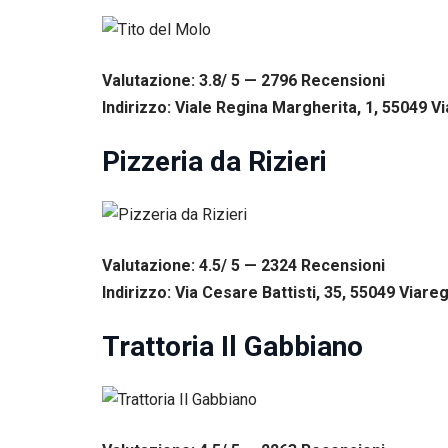
corretto
funzionamento
del sito web.
Valutazione: 3.8/ 5 — 2796
R
ecensioni
Indirizzo: Viale Regina Margherita, 1, 55049 Vi
Statistiche
Per
consentirci
Pizzeria da Rizieri
di
migliorare
la
funzionalità
e la
struttura
Valutazione: 4.5/ 5 — 2324
R
ecensioni
del sito
Indirizzo: Via Cesare Battisti, 35, 55049 Viareg
web, in
base
Trattoria Il Gabbiano
all'utilizzo
del sito
web
stesso.