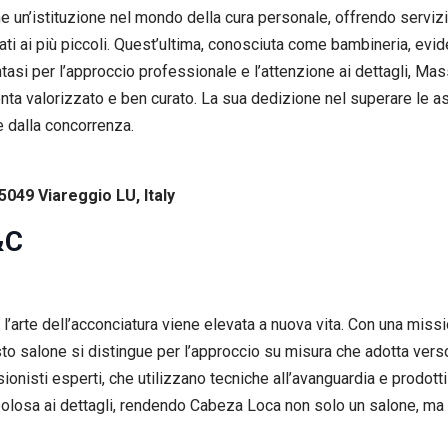
 un’istituzione nel mondo della cura personale, offrendo servizi
icati ai più piccoli. Quest’ultima, conosciuta come bambineria, evi
intasi per l’approccio professionale e l’attenzione ai dettagli, M
nta valorizzato e ben curato. La sua dedizione nel superare le asp
e dalla concorrenza.
5049 Viareggio LU, Italy
&C
arte dell’acconciatura viene elevata a nuova vita. Con una missi
to salone si distingue per l’approccio su misura che adotta verso o
nisti esperti, che utilizzano tecniche all’avanguardia e prodotti 
polosa ai dettagli, rendendo Cabeza Loca non solo un salone, ma 