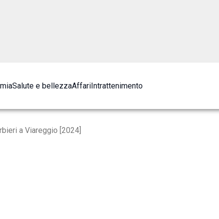
omia
Salute e bellezza
Affari
Intrattenimento
rbieri a Viareggio [2024]