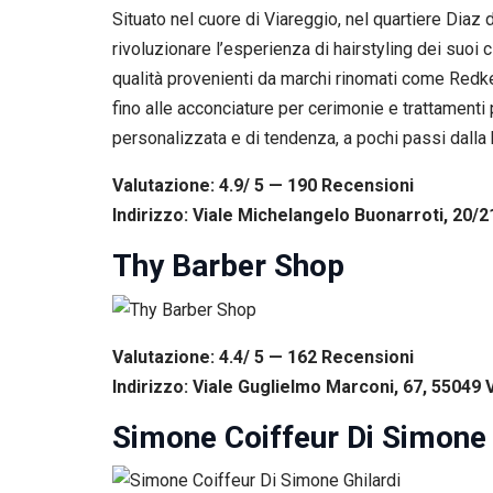
Se rifiuti
Situato nel cuore di Viareggio, nel quartiere Diaz
questi
rivoluzionare l’esperienza di hairstyling dei suoi cl
cookie,
alcune
qualità provenienti da marchi rinomati come Redke
funzioni del
fino alle acconciature per cerimonie e trattament
sito non
personalizzata e di tendenza, a pochi passi dalla 
saranno
disponibili.
Valutazione: 4.9/ 5 — 190
R
ecensioni
Indirizzo: Viale Michelangelo Buonarroti, 20/2
Marketing
Condividendo i
Thy Barber Shop
tuoi interessi e il
tuo
comportamento
mentre visiti il
Valutazione: 4.4/ 5 — 162
R
ecensioni
nostro sito,
aumenti le
Indirizzo: Viale Guglielmo Marconi, 67, 55049 V
possibilità di
vedere contenuti
Simone Coiffeur Di Simone 
e offerte
personalizzati.