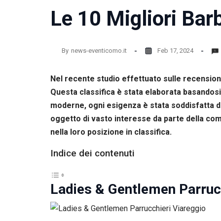
la
Le 10 Migliori Barb
funzionalità
e la
struttura
del sito
By
news-eventicomo.it
Feb 17, 2024
web, in
base
all'utilizzo
Nel recente studio effettuato sulle recensioni
del sito
web
Questa classifica è stata elaborata basandosi e
stesso.
moderne, ogni esigenza è stata soddisfatta dai 
oggetto di vasto interesse da parte della comun
nella loro posizione in classifica.
Esperienza
Per
permettere
Indice dei contenuti
una migliore
esperienza
di
Ladies & Gentlemen Parrucc
navigazione
sul nostro
sito durante
la tua visita.