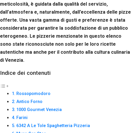
Se rifiuti
meticolosità, è guidata dalla qualità del servizio,
questi
dall’atmosfera e, naturalmente, dall’eccellenza delle pizze
cookie,
offerte. Una vasta gamma di gusti e preferenze è stata
alcune
funzioni del
considerata per garantire la soddisfazione di un pubblico
sito non
eterogeneo. Le pizzerie menzionate in questo elenco
saranno
disponibili.
sono state riconosciute non solo per le loro ricette
autentiche ma anche per il contributo alla cultura culinaria
di Venezia.
Marketing
Condividendo i
Indice dei contenuti
tuoi interessi e il
tuo
comportamento
mentre visiti il
Rossopomodoro
nostro sito,
Antico Forno
aumenti le
possibilità di
1000 Gourmet Venezia
vedere contenuti
Farini
e offerte
personalizzati.
6342 A Le Tole Spaghetteria Pizzeria