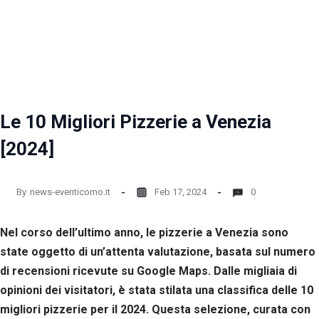
la
funzionalità
e la
struttura
del sito
web, in
base
all'utilizzo
del sito
Le 10 Migliori Pizzerie a Venezia
web
stesso.
[2024]
Esperienza
By
news-eventicomo.it
Feb 17, 2024
0
Per
permettere
Nel corso dell’ultimo anno, le pizzerie a Venezia sono
una migliore
esperienza
state oggetto di un’attenta valutazione, basata sul numero
di
di recensioni ricevute su Google Maps. Dalle migliaia di
navigazione
sul nostro
opinioni dei visitatori, è stata stilata una classifica delle 10
sito durante
migliori pizzerie per il 2024. Questa selezione, curata con
la tua visita.