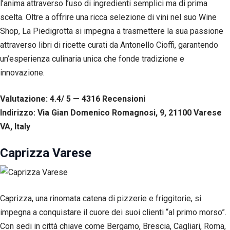
corretto
l’anima attraverso l’uso di ingredienti semplici ma di prima
funzionamento
scelta. Oltre a offrire una ricca selezione di vini nel suo Wine
del sito web.
Shop, La Piedigrotta si impegna a trasmettere la sua passione
attraverso libri di ricette curati da Antonello Cioffi, garantendo
Statistiche
un’esperienza culinaria unica che fonde tradizione e
Per
innovazione.
consentirci
di
migliorare
Valutazione: 4.4/ 5 — 4316
R
ecensioni
la
Indirizzo: Via Gian Domenico Romagnosi, 9, 21100 Varese
funzionalità
e la
VA, Italy
struttura
del sito
Caprizza Varese
web, in
base
all'utilizzo
del sito
web
Caprizza, una rinomata catena di pizzerie e friggitorie, si
stesso.
impegna a conquistare il cuore dei suoi clienti “al primo morso”.
Con sedi in città chiave come Bergamo, Brescia, Cagliari, Roma,