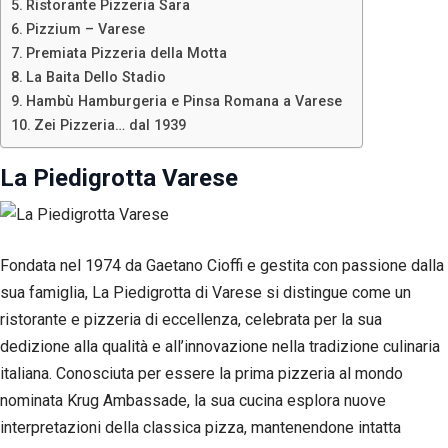
Ristorante Pizzeria Sara
Pizzium – Varese
Premiata Pizzeria della Motta
La Baita Dello Stadio
Hambù Hamburgeria e Pinsa Romana a Varese
Zei Pizzeria… dal 1939
La Piedigrotta Varese
Fondata nel 1974 da Gaetano Cioffi e gestita con passione dalla
sua famiglia, La Piedigrotta di Varese si distingue come un
ristorante e pizzeria di eccellenza, celebrata per la sua
Necessari
dedizione alla qualità e all’innovazione nella tradizione culinaria
Questi cookie
italiana. Conosciuta per essere la prima pizzeria al mondo
non sono
facoltativi.
nominata Krug Ambassade, la sua cucina esplora nuove
Sono
interpretazioni della classica pizza, mantenendone intatta
necessari per il