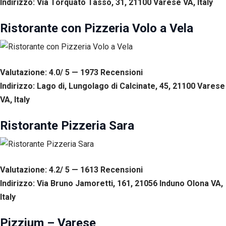
Indirizzo: Via Torquato Tasso, 31, 21100 Varese VA, Italy
tuo
comportamento
Ristorante con Pizzeria Volo a Vela
mentre visiti il
nostro sito,
aumenti le
possibilità di
vedere contenuti
Valutazione: 4.0/ 5 — 1973
R
ecensioni
e offerte
personalizzati.
Indirizzo: Lago di, Lungolago di Calcinate, 45, 21100 Varese
VA, Italy
Ristorante Pizzeria Sara
Valutazione: 4.2/ 5 — 1613
R
ecensioni
Indirizzo: Via Bruno Jamoretti, 161, 21056 Induno Olona VA,
Italy
Pizzium – Varese