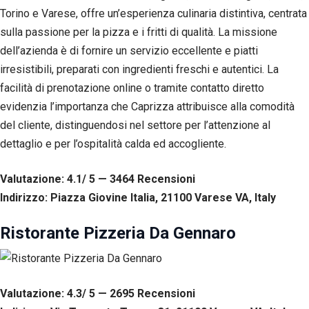
Esperienza
Torino e Varese, offre un’esperienza culinaria distintiva, centrata
Per
sulla passione per la pizza e i fritti di qualità. La missione
permettere
dell’azienda è di fornire un servizio eccellente e piatti
una migliore
esperienza
irresistibili, preparati con ingredienti freschi e autentici. La
di
facilità di prenotazione online o tramite contatto diretto
navigazione
sul nostro
evidenzia l’importanza che Caprizza attribuisce alla comodità
sito durante
del cliente, distinguendosi nel settore per l’attenzione al
la tua visita.
Se rifiuti
dettaglio e per l’ospitalità calda ed accogliente.
questi
cookie,
Valutazione: 4.1/ 5 — 3464
R
ecensioni
alcune
funzioni del
Indirizzo: Piazza Giovine Italia, 21100 Varese VA, Italy
sito non
saranno
Ristorante Pizzeria Da Gennaro
disponibili.
Marketing
Valutazione: 4.3/ 5 — 2695
R
ecensioni
Condividendo i
tuoi interessi e il