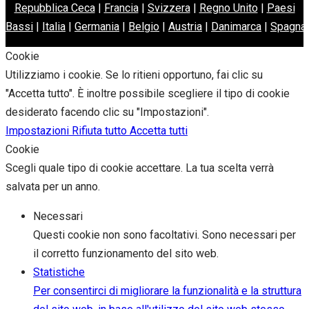
Repubblica Ceca
|
Francia
|
Svizzera
|
Regno Unito
|
Paesi
Bassi
|
Italia
|
Germania
|
Belgio
|
Austria
|
Danimarca
|
Spagna
Cookie
Utilizziamo i cookie. Se lo ritieni opportuno, fai clic su
"Accetta tutto". È inoltre possibile scegliere il tipo di cookie
desiderato facendo clic su "Impostazioni".
Impostazioni
Rifiuta tutto
Accetta tutti
Cookie
Scegli quale tipo di cookie accettare. La tua scelta verrà
salvata per un anno.
Necessari
Questi cookie non sono facoltativi. Sono necessari per
il corretto funzionamento del sito web.
Statistiche
Per consentirci di migliorare la funzionalità e la struttura