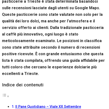
pasticcerie a Trieste è stata determinata basandosi
Se rifiuti
questi
sulle recensioni lasciate dagli utenti su Google Maps.
cookie,
Queste pasticcerie sono state valutate non solo per la
alcune
qualità dei loro dolci, ma anche per l’atmosfera e il
funzioni del
sito non
servizio offerto ai clienti. Dalla tradizionale pasticceria
saranno
al caffè più innovativo, ogni luogo è stato
disponibili.
meticolosamente esaminato. Le posizioni in classifica
sono state attribuite secondo il numero di recensioni
Marketing
positive ricevute. È con grande entusiasmo che questa
Condividendo i
lista è stata compilata, offrendo una guida affidabile per
tuoi interessi e il
tuo
tutti coloro che cercano le esperienze dolciarie più
comportamento
eccellenti a Trieste.
mentre visiti il
nostro sito,
Indice dei contenuti
aumenti le
possibilità di
vedere contenuti
e offerte
personalizzati.
Il Pane Quotidiano – Viale XX Settembre