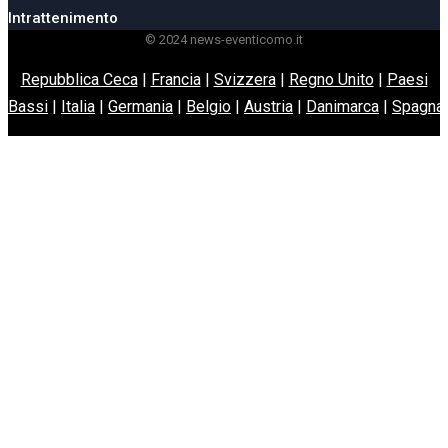
Intrattenimento
© 2024 news-eventicomo.it
Repubblica Ceca
|
Francia
|
Svizzera
|
Regno Unito
|
Paesi
Bassi
|
Italia
|
Germania
|
Belgio
|
Austria
|
Danimarca
|
Spagna