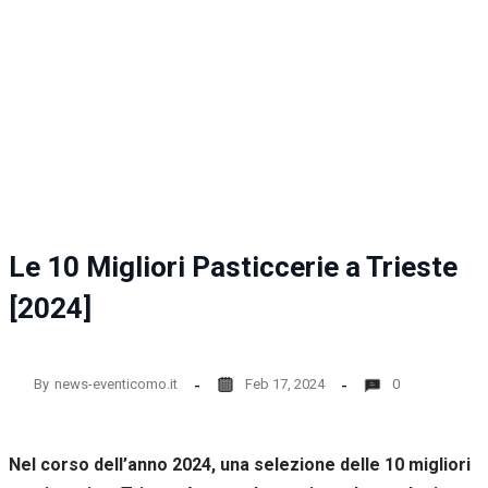
la
funzionalità
e la
struttura
del sito
web, in
base
all'utilizzo
del sito
web
stesso.
Le 10 Migliori Pasticcerie a Trieste
Esperienza
[2024]
Per
permettere
una migliore
esperienza
By
news-eventicomo.it
Feb 17, 2024
0
di
navigazione
sul nostro
sito durante
Nel corso dell’anno 2024, una selezione delle 10 migliori
la tua visita.