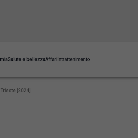
omia
Salute e bellezza
Affari
Intrattenimento
 Trieste [2024]