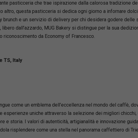
tante pasticceria che trae ispirazione dalla calorosa tradizione d
 altro, questa pasticceria si dedica ogni giorno a infornare dolci
runch e un servizio di delivery per chi desidera godere delle su
libero dall’azzardo, MUG Bakery si distingue per la sua dedizione
oso riconoscimento da Economy of Francesco.
e TS, Italy
ngue come un emblema dell’eccellenza nel mondo del caffè, dove l
rire esperienze uniche attraverso la selezione dei migliori chicch
e e storia. I valori di autenticità, artigianalità e innovazione gu
la risplendere come una stella nel panorama caffettiero di Trie