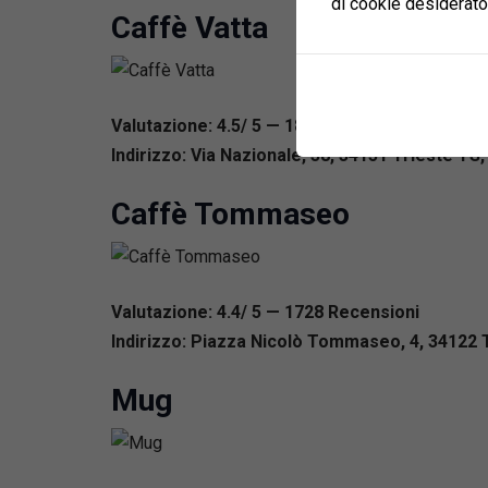
di cookie desiderato
Caffè Vatta
Valutazione: 4.5/ 5 — 1848
R
ecensioni
Indirizzo: Via Nazionale, 38, 34151 Trieste TS, 
Caffè Tommaseo
Valutazione: 4.4/ 5 — 1728
R
ecensioni
Indirizzo: Piazza Nicolò Tommaseo, 4, 34122 T
Mug