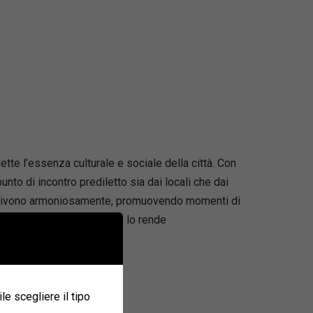
ette l’essenza culturale e sociale della città. Con
nto di incontro prediletto sia dai locali che dai
convivono armoniosamente, promuovendo momenti di
le sulla piazza principale, lo rende
ile scegliere il tipo