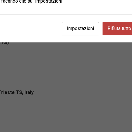
 facendo clic su "Impostazioni".
Impostazioni
Rifiuta tutto
Italy
rieste TS, Italy