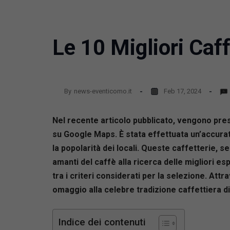
Le 10 Migliori Caff
By
news-eventicomo.it
Feb 17, 2024
Nel recente articolo pubblicato, vengono prese
su Google Maps. È stata effettuata un’accurata a
la popolarità dei locali. Queste caffetterie, s
amanti del caffè alla ricerca delle migliori espe
tra i criteri considerati per la selezione. At
omaggio alla celebre tradizione caffettiera di
Indice dei contenuti