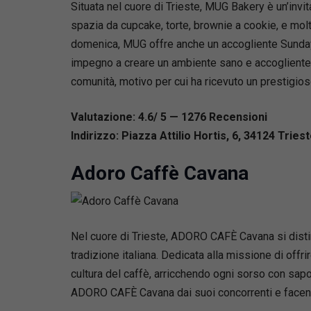
Situata nel cuore di Trieste, MUG Bakery è un’invi
spazia da cupcake, torte, brownie a cookie, e molto
domenica, MUG offre anche un accogliente Sunday b
impegno a creare un ambiente sano e accogliente, 
comunità, motivo per cui ha ricevuto un prestigi
Valutazione: 4.6/ 5 — 1276
R
ecensioni
Indirizzo: Piazza Attilio Hortis, 6, 34124 Triest
Adoro Caffè Cavana
Nel cuore di Trieste, ADORO CAFÈ Cavana si disti
tradizione italiana. Dedicata alla missione di off
cultura del caffè, arricchendo ogni sorso con sapor
ADORO CAFÈ Cavana dai suoi concorrenti e facendo