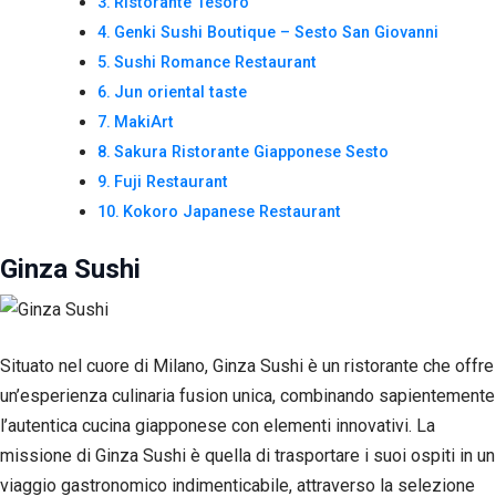
Ristorante Tesoro
Genki Sushi Boutique – Sesto San Giovanni
Sushi Romance Restaurant
Jun oriental taste
MakiArt
Sakura Ristorante Giapponese Sesto
Fuji Restaurant
Kokoro Japanese Restaurant
Ginza Sushi
Situato nel cuore di Milano, Ginza Sushi è un ristorante che offre
Necessari
un’esperienza culinaria fusion unica, combinando sapientemente
Questi cookie
non sono
l’autentica cucina giapponese con elementi innovativi. La
facoltativi.
missione di Ginza Sushi è quella di trasportare i suoi ospiti in un
Sono
necessari per il
viaggio gastronomico indimenticabile, attraverso la selezione