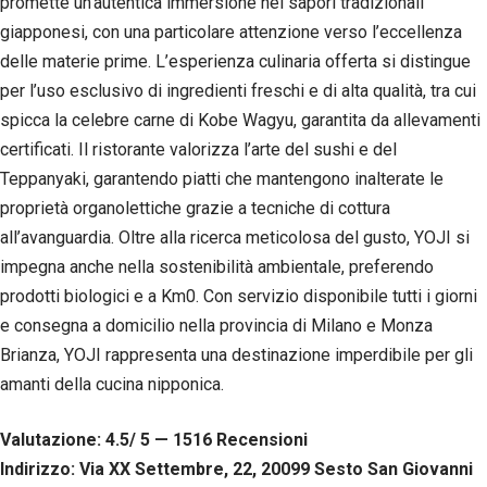
promette un’autentica immersione nei sapori tradizionali
Esperienza
giapponesi, con una particolare attenzione verso l’eccellenza
Per
permettere
delle materie prime. L’esperienza culinaria offerta si distingue
una migliore
per l’uso esclusivo di ingredienti freschi e di alta qualità, tra cui
esperienza
spicca la celebre carne di Kobe Wagyu, garantita da allevamenti
di
navigazione
certificati. Il ristorante valorizza l’arte del sushi e del
sul nostro
Teppanyaki, garantendo piatti che mantengono inalterate le
sito durante
la tua visita.
proprietà organolettiche grazie a tecniche di cottura
Se rifiuti
all’avanguardia. Oltre alla ricerca meticolosa del gusto, YOJI si
questi
cookie,
impegna anche nella sostenibilità ambientale, preferendo
alcune
prodotti biologici e a Km0. Con servizio disponibile tutti i giorni
funzioni del
e consegna a domicilio nella provincia di Milano e Monza
sito non
saranno
Brianza, YOJI rappresenta una destinazione imperdibile per gli
disponibili.
amanti della cucina nipponica.
Valutazione: 4.5/ 5 — 1516
R
ecensioni
Marketing
Condividendo i
Indirizzo: Via XX Settembre, 22, 20099 Sesto San Giovanni
tuoi interessi e il