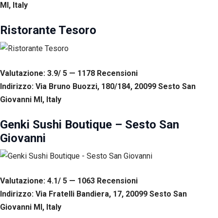
MI, Italy
tuo
comportamento
mentre visiti il
Ristorante Tesoro
nostro sito,
aumenti le
possibilità di
vedere contenuti
Valutazione: 3.9/ 5 — 1178
R
ecensioni
e offerte
personalizzati.
Indirizzo: Via Bruno Buozzi, 180/184, 20099 Sesto San
Giovanni MI, Italy
Genki Sushi Boutique – Sesto San
Giovanni
Valutazione: 4.1/ 5 — 1063
R
ecensioni
Indirizzo: Via Fratelli Bandiera, 17, 20099 Sesto San
Giovanni MI, Italy