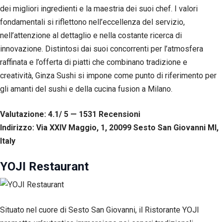
corretto
dei migliori ingredienti e la maestria dei suoi chef. I valori
funzionamento
del sito web.
fondamentali si riflettono nell’eccellenza del servizio,
nell’attenzione al dettaglio e nella costante ricerca di
innovazione. Distintosi dai suoi concorrenti per l’atmosfera
Statistiche
raffinata e l’offerta di piatti che combinano tradizione e
Per
consentirci
creatività, Ginza Sushi si impone come punto di riferimento per
di
gli amanti del sushi e della cucina fusion a Milano.
migliorare
la
funzionalità
Valutazione: 4.1/ 5 — 1531
R
ecensioni
e la
Indirizzo: Via XXIV Maggio, 1, 20099 Sesto San Giovanni MI,
struttura
del sito
Italy
web, in
base
YOJI Restaurant
all'utilizzo
del sito
web
stesso.
Situato nel cuore di Sesto San Giovanni, il Ristorante YOJI