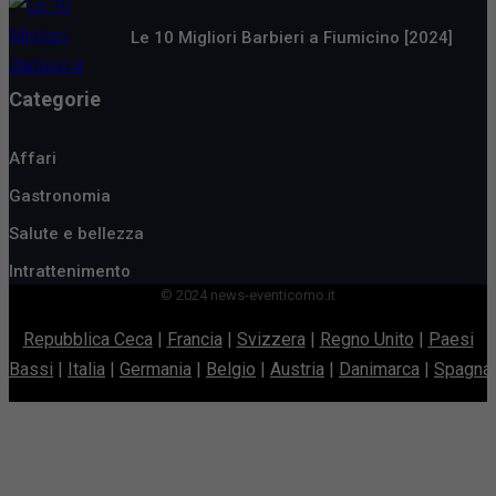
Le 10 Migliori Barbieri a Fiumicino [2024]
Categorie
Affari
Gastronomia
Salute e bellezza
Intrattenimento
© 2024 news-eventicomo.it
Repubblica Ceca
|
Francia
|
Svizzera
|
Regno Unito
|
Paesi
Bassi
|
Italia
|
Germania
|
Belgio
|
Austria
|
Danimarca
|
Spagna