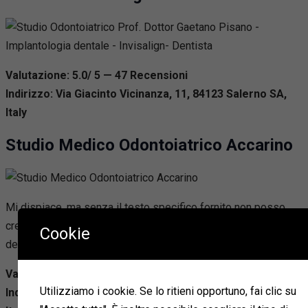
Valutazione: 5.0/ 5 — 47
R
ecensioni
Indirizzo: Via Giacinto Vicinanza, 11, 84123 Salerno SA,
Italy
Studio Medico Odontoiatrico Accarino
Mi dispiace, ma senza il testo specifico fornito non posso
creare una descrizione dell’azienda. Potresti fornire maggiori
Cookie
dettagli o il testo a cui fai riferimento?
Valutazione: 5.0/ 5 — 40
R
ecensioni
Utilizziamo i cookie. Se lo ritieni opportuno, fai clic su
Indirizzo: Corso Giuseppe Garibaldi, 8, 84123 Salerno SA,