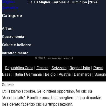
Le 10 Migliori Barbieri a Fiumicino [2024]
Categorie
Affari
Gastronomia
Salute e bellezza
Intrattenimento
© 2024 news-eventicomo.it
Repubblica Ceca
|
Francia
|
Svizzera
|
Regno Unito
|
Paesi
Bassi
|
Italia
|
Germania
|
Belgio
|
Austria
|
Danimarca
|
Spagna
Cookie
Utilizziamo i cookie. Se lo ritieni opportuno, fai clic su
"Accetta tutto". È inoltre possibile scegliere il tipo di cookie
desiderato facendo clic su "Impostazioni".