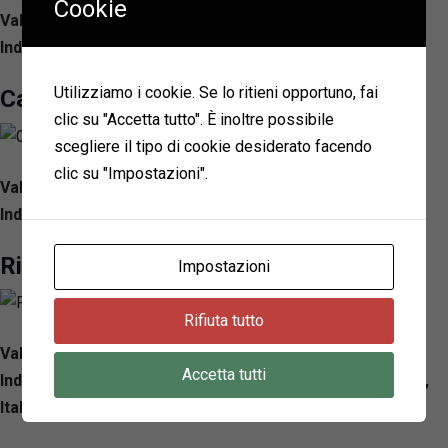
Cookie
Valutazione: 4.4/ 5 — 2874
R
ecensioni
Indirizzo: Viale Catania, 22, 47924 Rimini RN, Italy
Utilizziamo i cookie. Se lo ritieni opportuno, fai
Carlos Pizza & Restaurant
clic su "Accetta tutto". È inoltre possibile
scegliere il tipo di cookie desiderato facendo
clic su "Impostazioni".
Valutazione: 4.2/ 5 — 2747
R
ecensioni
Indirizzo: Viale Regina Elena, 201, 47924 Rimini RN, Italy
Ristorante Pizzeria Amico
Impostazioni
Rifiuta tutto
Valutazione: 4.3/ 5 — 2234
R
ecensioni
Accetta tutti
Indirizzo: Viale Amerigo Vespucci, 129B, 47921 Rimini RN,
Italy