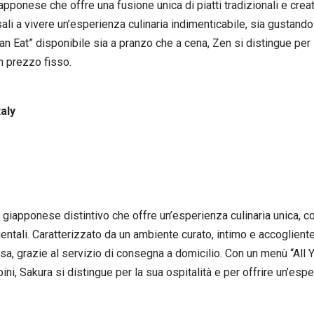
pponese che offre una fusione unica di piatti tradizionali e creativi
li a vivere un’esperienza culinaria indimenticabile, sia gustando 
Eat” disponibile sia a pranzo che a cena, Zen si distingue per la
n prezzo fisso.
taly
te giapponese distintivo che offre un’esperienza culinaria unica, 
orientali. Caratterizzato da un ambiente curato, intimo e accoglient
casa, grazie al servizio di consegna a domicilio. Con un menù “All
bini, Sakura si distingue per la sua ospitalità e per offrire un’es