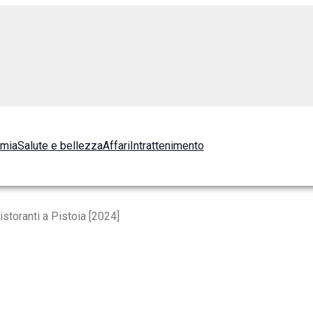
omia
Salute e bellezza
Affari
Intrattenimento
istoranti a Pistoia [2024]