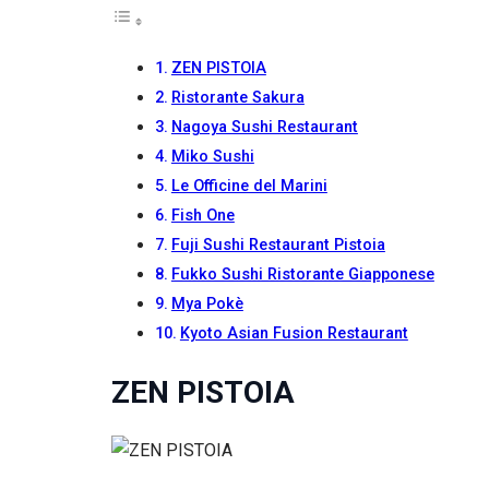
Se rifiuti
questi
cookie,
ZEN PISTOIA
alcune
funzioni del
Ristorante Sakura
sito non
Nagoya Sushi Restaurant
saranno
Miko Sushi
disponibili.
Le Officine del Marini
Fish One
Marketing
Fuji Sushi Restaurant Pistoia
Condividendo i
tuoi interessi e il
Fukko Sushi Ristorante Giapponese
tuo
Mya Pokè
comportamento
Kyoto Asian Fusion Restaurant
mentre visiti il
nostro sito,
aumenti le
ZEN PISTOIA
possibilità di
vedere contenuti
e offerte
personalizzati.