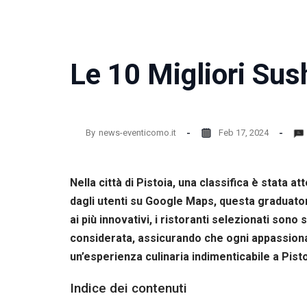
la
funzionalità
e la
struttura
del sito
Le 10 Migliori Sush
web, in
base
all'utilizzo
del sito
web
By
news-eventicomo.it
Feb 17, 2024
stesso.
Nella città di Pistoia, una classifica è stata a
Esperienza
Per
dagli utenti su Google Maps, questa graduatoria
permettere
ai più innovativi, i ristoranti selezionati sono 
una migliore
esperienza
considerata, assicurando che ogni appassionato
di
un’esperienza culinaria indimenticabile a Pisto
navigazione
sul nostro
Indice dei contenuti
sito durante
la tua visita.