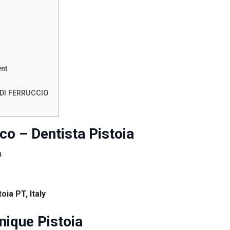
ent
DI FERRUCCIO
co – Dentista Pistoia
oia PT, Italy
inique Pistoia