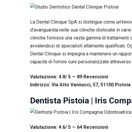
La Dental Clinique SpA si distingue come un’innovat
d’avanguardia nelle sue cliniche dislocate in varie 
cliniche fornisce una vasta gamma di trattamenti od
avvalendosi di specialisti altamente qualificati. 
Dental Clinique si impegna a mantenere un rapporto 
capacità di fornire cure personalizzate attraverso 
Valutazione: 4.8/ 5 — 89
R
ecensioni
Indirizzo: Via Atto Vannucci, 57, 51100 Pistoia 
Dentista Pistoia | Iris Com
Necessari
Questi cookie
non sono
facoltativi.
Sono
Valutazione: 4.6/ 5 — 64
R
ecensioni
necessari per il