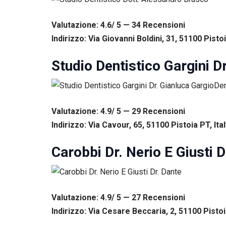
Esperienza
Per
Valutazione: 4.6/ 5 — 34
R
ecensioni
permettere
una migliore
Indirizzo: Via Giovanni Boldini, 31, 51100 Pistoi
esperienza
di
Studio Dentistico Gargini D
navigazione
sul nostro
sito durante
la tua visita.
Se rifiuti
Valutazione: 4.9/ 5 — 29
R
ecensioni
questi
cookie,
Indirizzo: Via Cavour, 65, 51100 Pistoia PT, Ital
alcune
funzioni del
Carobbi Dr. Nerio E Giusti D
sito non
saranno
disponibili.
Valutazione: 4.9/ 5 — 27
R
ecensioni
Marketing
Indirizzo: Via Cesare Beccaria, 2, 51100 Pistoia
Condividendo i
tuoi interessi e il