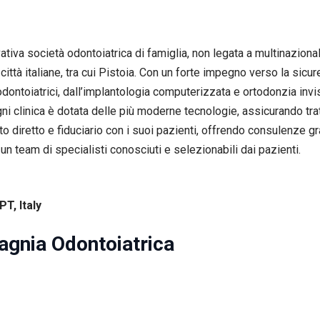
iva società odontoiatrica di famiglia, non legata a multinazionali
città italiane, tra cui Pistoia. Con un forte impegno verso la sicu
ontoiatrici, dall’implantologia computerizzata e ortodonzia invisib
Ogni clinica è dotata delle più moderne tecnologie, assicurando tr
diretto e fiduciario con i suoi pazienti, offrendo consulenze grat
un team di specialisti conosciuti e selezionabili dai pazienti.
PT, Italy
pagnia Odontoiatrica