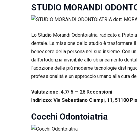
tuo
STUDIO MORANDI ODONTO
comportamento
mentre visiti il
nostro sito,
aumenti le
possibilità di
Lo Studio Morandi Odontoiatria, radicato a Pistoia
vedere contenuti
dentale. La missione dello studio è trasformare il
e offerte
benessere della persona nel suo insieme. Con un 
personalizzati.
dall’ortodonzia invisibile allo sbiancamento dental
l’adozione delle più moderne tecnologie distinguon
professionalità e un approccio umano alla cura de
Valutazione: 4.7/ 5 — 26
R
ecensioni
Indirizzo: Via Sebastiano Ciampi, 11, 51100 Pist
Cocchi Odontoiatria