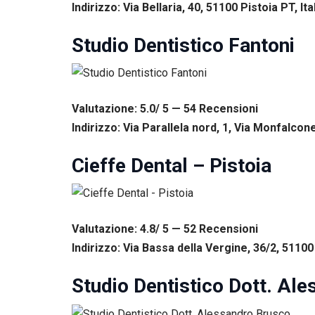
corretto
Indirizzo: Via Bellaria, 40, 51100 Pistoia PT, Ita
funzionamento
del sito web.
Studio Dentistico Fantoni
Statistiche
Per
consentirci
Valutazione: 5.0/ 5 — 54
R
ecensioni
di
Indirizzo: Via Parallela nord, 1, Via Monfalcone
migliorare
la
funzionalità
Cieffe Dental – Pistoia
e la
struttura
del sito
web, in
base
Valutazione: 4.8/ 5 — 52
R
ecensioni
all'utilizzo
Indirizzo: Via Bassa della Vergine, 36/2, 51100 
del sito
web
stesso.
Studio Dentistico Dott. Al