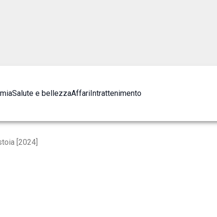
omia
Salute e bellezza
Affari
Intrattenimento
stoia [2024]