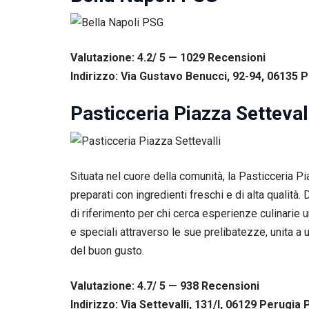
Esperienza
Per
permettere
una migliore
Valutazione: 4.2/ 5 — 1029
R
ecensioni
esperienza
Indirizzo: Via Gustavo Benucci, 92-94, 06135 P
di
navigazione
sul nostro
Pasticceria Piazza Setteval
sito durante
la tua visita.
Se rifiuti
questi
cookie,
Situata nel cuore della comunità, la Pasticceria Pia
alcune
preparati con ingredienti freschi e di alta qualità.
funzioni del
sito non
di riferimento per chi cerca esperienze culinarie 
saranno
e speciali attraverso le sue prelibatezze, unita a
disponibili.
del buon gusto.
Marketing
Valutazione: 4.7/ 5 — 938
R
ecensioni
Condividendo i
Indirizzo: Via Settevalli, 131/I, 06129 Perugia P
tuoi interessi e il