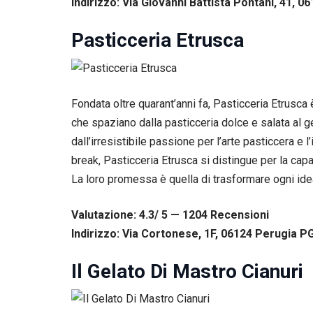
Indirizzo: Via Giovanni Battista Pontani, 41, 0
Pasticceria Etrusca
Fondata oltre quarant’anni fa, Pasticceria Etrusca 
che spaziano dalla pasticceria dolce e salata al ge
dall’irresistibile passione per l’arte pasticcera e 
break, Pasticceria Etrusca si distingue per la capa
La loro promessa è quella di trasformare ogni ide
Valutazione: 4.3/ 5 — 1204
R
ecensioni
Indirizzo: Via Cortonese, 1F, 06124 Perugia PG,
Necessari
Questi cookie
non sono
Il Gelato Di Mastro Cianuri
facoltativi.
Sono
necessari per il