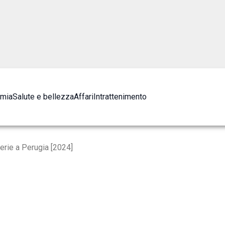
omia
Salute e bellezza
Affari
Intrattenimento
erie a Perugia [2024]