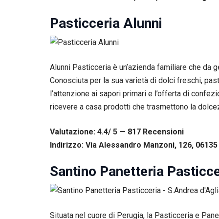
tuo
comportamento
Pasticceria Alunni
mentre visiti il
nostro sito,
aumenti le
possibilità di
vedere contenuti
Alunni Pasticceria è un’azienda familiare che da ge
e offerte
Conosciuta per la sua varietà di dolci freschi, past
personalizzati.
l’attenzione ai sapori primari e l’offerta di confe
ricevere a casa prodotti che trasmettono la dolce
Valutazione: 4.4/ 5 — 817
R
ecensioni
Indirizzo: Via Alessandro Manzoni, 126, 06135 
Santino Panetteria Pasticc
Situata nel cuore di Perugia, la Pasticceria e Pane