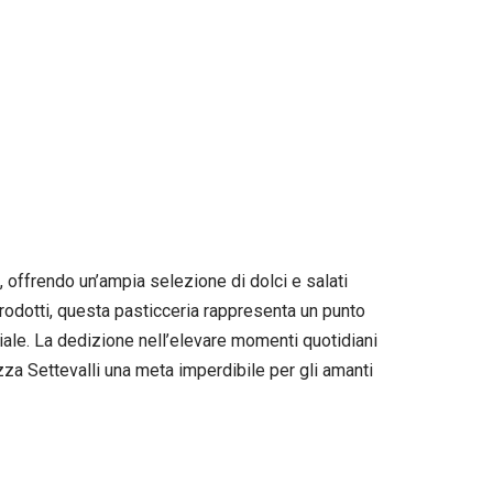
à, offrendo un’ampia selezione di dolci e salati
i prodotti, questa pasticceria rappresenta un punto
iale. La dedizione nell’elevare momenti quotidiani
zza Settevalli una meta imperdibile per gli amanti