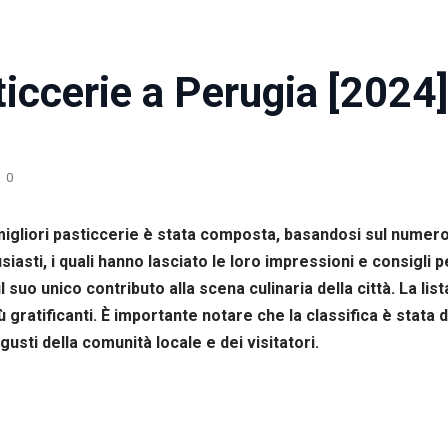
ticcerie a Perugia [2024]
0
0 migliori pasticcerie è stata composta, basandosi sul nume
asti, i quali hanno lasciato le loro impressioni e consigli per f
l suo unico contributo alla scena culinaria della città. La li
 gratificanti. È importante notare che la classifica è stat
 gusti della comunità locale e dei visitatori.