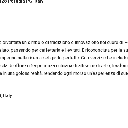
6128 Perugia PG, Italy
è diventata un simbolo di tradizione e innovazione nel cuore di Per
lato, passando per caffetteria e lievitati. È riconosciuta per la su
l’impegno nella ricerca del gusto perfetto. Con servizi che includo
cità di offrire un’esperienza culinaria di altissimo livello, trasf
a in una golosa realtà, rendendo ogni morso un’esperienza di aut
 Italy