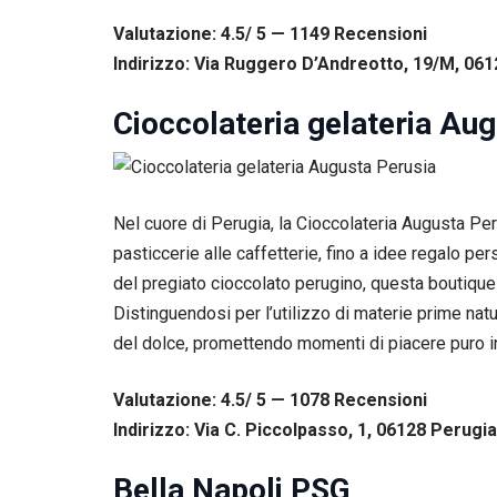
corretto
funzionamento
Valutazione: 4.5/ 5 — 1149
R
ecensioni
del sito web.
Indirizzo: Via Ruggero D’Andreotto, 19/M, 061
Cioccolateria gelateria Au
Statistiche
Per
consentirci
di
migliorare
Nel cuore di Perugia, la Cioccolateria Augusta Peru
la
funzionalità
pasticcerie alle caffetterie, fino a idee regalo pe
e la
del pregiato cioccolato perugino, questa boutique o
struttura
Distinguendosi per l’utilizzo di materie prime nat
del sito
web, in
del dolce, promettendo momenti di piacere puro i
base
all'utilizzo
del sito
Valutazione: 4.5/ 5 — 1078
R
ecensioni
web
Indirizzo: Via C. Piccolpasso, 1, 06128 Perugia
stesso.
Bella Napoli PSG