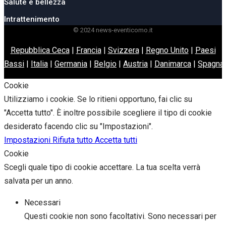
Salute e bellezza
Intrattenimento
© 2024 news-eventicomo.it
Repubblica Ceca
|
Francia
|
Svizzera
|
Regno Unito
|
Paesi
Bassi
|
Italia
|
Germania
|
Belgio
|
Austria
|
Danimarca
|
Spagna
Cookie
Utilizziamo i cookie. Se lo ritieni opportuno, fai clic su
"Accetta tutto". È inoltre possibile scegliere il tipo di cookie
desiderato facendo clic su "Impostazioni".
Impostazioni
Rifiuta tutto
Accetta tutti
Cookie
Scegli quale tipo di cookie accettare. La tua scelta verrà
salvata per un anno.
Necessari
Questi cookie non sono facoltativi. Sono necessari per