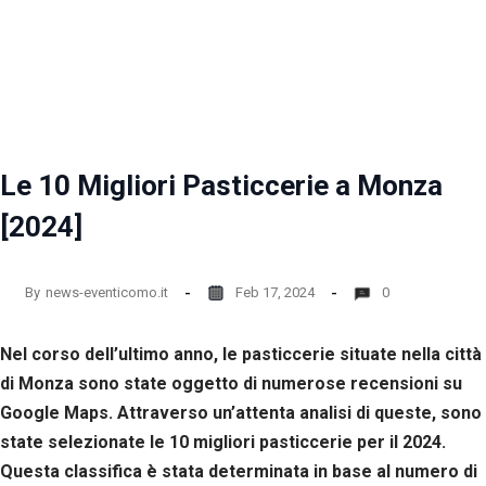
la
funzionalità
e la
struttura
del sito
web, in
base
all'utilizzo
del sito
Le 10 Migliori Pasticcerie a Monza
web
stesso.
[2024]
Esperienza
By
news-eventicomo.it
Feb 17, 2024
0
Per
permettere
Nel corso dell’ultimo anno, le pasticcerie situate nella città
una migliore
esperienza
di Monza sono state oggetto di numerose recensioni su
di
Google Maps. Attraverso un’attenta analisi di queste, sono
navigazione
sul nostro
state selezionate le 10 migliori pasticcerie per il 2024.
sito durante
Questa classifica è stata determinata in base al numero di
la tua visita.