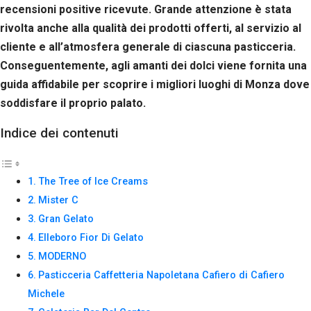
Se rifiuti
recensioni positive ricevute. Grande attenzione è stata
questi
rivolta anche alla qualità dei prodotti offerti, al servizio al
cookie,
cliente e all’atmosfera generale di ciascuna pasticceria.
alcune
funzioni del
Conseguentemente, agli amanti dei dolci viene fornita una
sito non
guida affidabile per scoprire i migliori luoghi di Monza dove
saranno
disponibili.
soddisfare il proprio palato.
Indice dei contenuti
Marketing
Condividendo i
tuoi interessi e il
The Tree of Ice Creams
tuo
comportamento
Mister C
mentre visiti il
Gran Gelato
nostro sito,
Elleboro Fior Di Gelato
aumenti le
possibilità di
MODERNO
vedere contenuti
Pasticceria Caffetteria Napoletana Cafiero di Cafiero
e offerte
personalizzati.
Michele