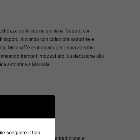
cchezza della cucina siciliana. Gestito con
 sapori, iniziando con colazioni assortite e
tà, Millecaffè è rinomato per i suoi aperitivi
 ammirando tramonti mozzafiato. La dedizione alla
ica autentica a Marsala.
ile scegliere il tipo
astronomica siciliana, dove tradizione e