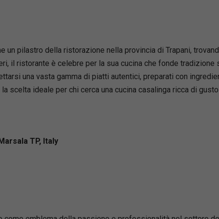
 un pilastro della ristorazione nella provincia di Trapani, trovan
i, il ristorante è celebre per la sua cucina che fonde tradizione s
tarsi una vasta gamma di piatti autentici, preparati con ingredient
la scelta ideale per chi cerca una cucina casalinga ricca di gusto
Marsala TP, Italy
e come emblema della passione e professionalità nel settore dell