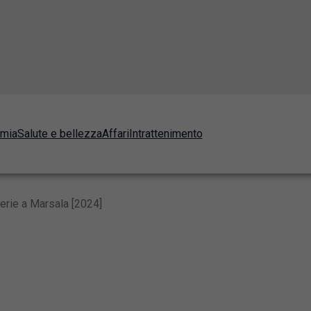
omia
Salute e bellezza
Affari
Intrattenimento
erie a Marsala [2024]