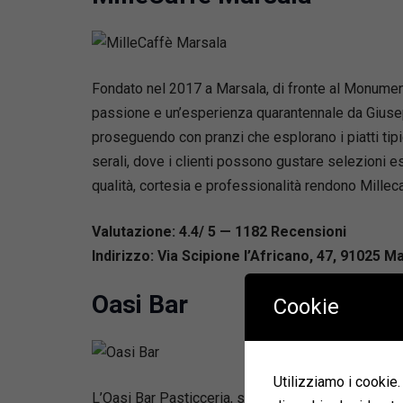
Fondato nel 2017 a Marsala, di fronte al Monumento 
passione e un’esperienza quarantennale da Giuseppe
proseguendo con pranzi che esplorano i piatti tipici
serali, dove i clienti possono gustare selezioni e
qualità, cortesia e professionalità rendono Mille
Valutazione: 4.4/ 5 — 1182
R
ecensioni
Indirizzo: Via Scipione l’Africano, 47, 91025 Ma
Oasi Bar
Cookie
Utilizziamo i cookie. 
L’Oasi Bar Pasticceria, situata nel cuore di Marsa