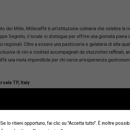
dei Mille, Millecaffè è un’istituzione culinaria che celebra la ri
 Segreto, il locale si distingue per offrire una giornata piena di
 regionali. Oltre a essere una pasticceria e gelateria di alta quali
sclusive di vini e cocktail accompagnati da stuzzichini raffinati,
caffè una meta imperdibile per chi cerca un’esperienza gastronom
rsala TP, Italy
Se lo ritieni opportuno, fai clic su "Accetta tutto". È inoltre possib
la, rappresenta una vera e propria celebrazione dell’eccellenza g