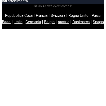
Intrattenimento
© 2024 news-eventicomo.it
Repubblica Ceca
|
Francia
|
Svizzera
|
Regno Unito
|
Paesi
Bassi
|
Italia
|
Germania
|
Belgio
|
Austria
|
Danimarca
|
Spagna