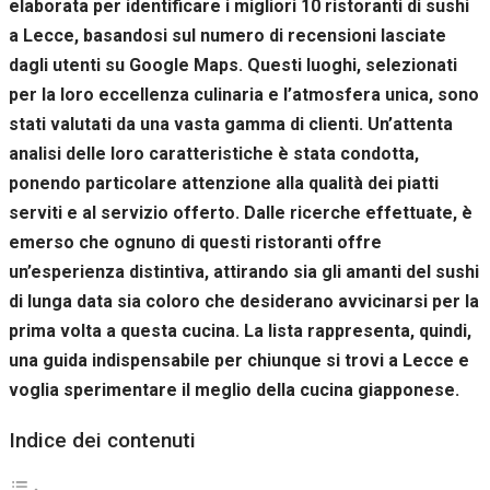
elaborata per identificare i migliori 10 ristoranti di sushi
Se rifiuti
questi
a Lecce, basandosi sul numero di recensioni lasciate
cookie,
dagli utenti su Google Maps. Questi luoghi, selezionati
alcune
per la loro eccellenza culinaria e l’atmosfera unica, sono
funzioni del
sito non
stati valutati da una vasta gamma di clienti. Un’attenta
saranno
analisi delle loro caratteristiche è stata condotta,
disponibili.
ponendo particolare attenzione alla qualità dei piatti
serviti e al servizio offerto. Dalle ricerche effettuate, è
Marketing
emerso che ognuno di questi ristoranti offre
Condividendo i
un’esperienza distintiva, attirando sia gli amanti del sushi
tuoi interessi e il
tuo
di lunga data sia coloro che desiderano avvicinarsi per la
comportamento
prima volta a questa cucina. La lista rappresenta, quindi,
mentre visiti il
nostro sito,
una guida indispensabile per chiunque si trovi a Lecce e
aumenti le
voglia sperimentare il meglio della cucina giapponese.
possibilità di
vedere contenuti
Indice dei contenuti
e offerte
personalizzati.