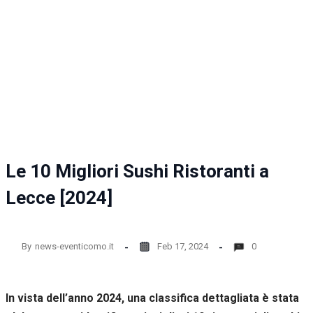
la
funzionalità
e la
struttura
del sito
web, in
base
all'utilizzo
del sito
web
stesso.
Le 10 Migliori Sushi Ristoranti a
Esperienza
Lecce [2024]
Per
permettere
una migliore
esperienza
By
news-eventicomo.it
Feb 17, 2024
0
di
navigazione
sul nostro
sito durante
In vista dell’anno 2024, una classifica dettagliata è stata
la tua visita.