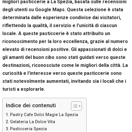
migliori pasticcerie a La Spezia, basata sulle recensioni
Se rifiuti
questi
degli utenti su Google Maps. Questa selezione è stata
cookie,
determinata dalle esperienze condivise dai visitatori,
alcune
riflettendo la qualità, il servizio e l’unicità di ciascun
funzioni del
sito non
locale. A queste pasticcerie è stato attribuito un
saranno
riconoscimento per la loro eccellenza, grazie al numero
disponibili.
elevato di recensioni positive. Gli appassionati di dolci e
gli amanti del buon cibo sono stati guidati verso queste
Marketing
destinazioni, riconosciute come le migliori della città. La
Condividendo i
curiosità e l’interesse verso queste pasticcerie sono
tuoi interessi e il
tuo
stati notevolmente aumentati, invitando sia i locali che i
comportamento
turisti a esplorarle.
mentre visiti il
nostro sito,
aumenti le
Indice dei contenuti
possibilità di
vedere contenuti
Pastry Cafe Dolci Magie La Spezia
e offerte
Gelateria La Dolce Vita
personalizzati.
Pasticceria Spezia