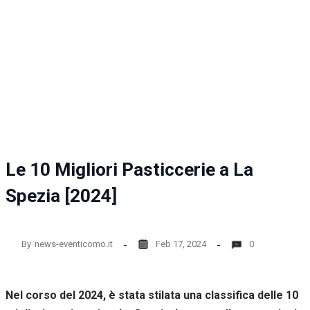
la
funzionalità
e la
struttura
del sito
web, in
base
all'utilizzo
del sito
web
stesso.
Le 10 Migliori Pasticcerie a La
Esperienza
Spezia [2024]
Per
permettere
una migliore
esperienza
By
news-eventicomo.it
Feb 17, 2024
0
di
navigazione
sul nostro
sito durante
Nel corso del 2024, è stata stilata una classifica delle 10
la tua visita.