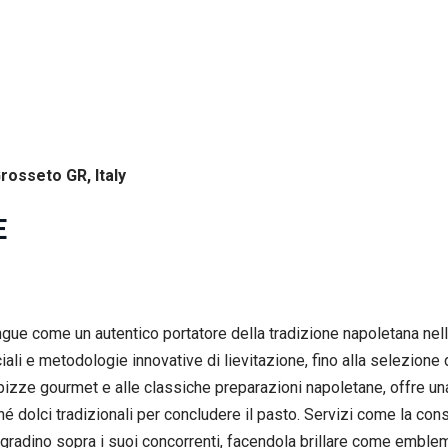
Grosseto GR, Italy
E
ingue come un autentico portatore della tradizione napoletana nel
ciali e metodologie innovative di lievitazione, fino alla selezione 
le pizze gourmet e alle classiche preparazioni napoletane, offre
hé dolci tradizionali per concludere il pasto. Servizi come la con
gradino sopra i suoi concorrenti, facendola brillare come emblema