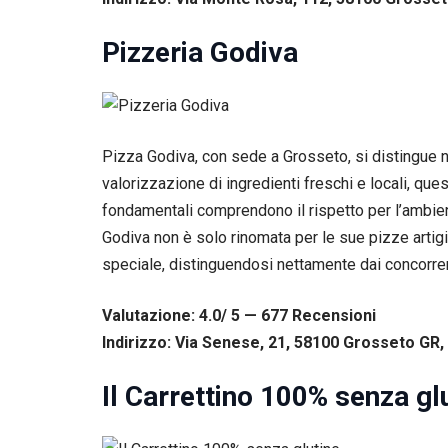
tuo
comportamento
Pizzeria Godiva
mentre visiti il
nostro sito,
aumenti le
possibilità di
vedere contenuti
e offerte
Pizza Godiva, con sede a Grosseto, si distingue ne
personalizzati.
valorizzazione di ingredienti freschi e locali, qu
fondamentali comprendono il rispetto per l’ambie
Godiva non è solo rinomata per le sue pizze artigi
speciale, distinguendosi nettamente dai concorrent
Valutazione: 4.0/ 5 — 677
R
ecensioni
Indirizzo: Via Senese, 21, 58100 Grosseto GR, 
Il Carrettino 100% senza gl