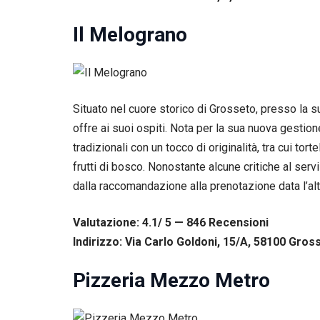
corretto
funzionamento
Il Melograno
del sito web.
Statistiche
Per
consentirci
Situato nel cuore storico di Grosseto, presso la su
di
offre ai suoi ospiti. Nota per la sua nuova gestion
migliorare
tradizionali con un tocco di originalità, tra cui to
la
funzionalità
frutti di bosco. Nonostante alcune critiche al serv
e la
dalla raccomandazione alla prenotazione data l’alt
struttura
del sito
web, in
Valutazione: 4.1/ 5 — 846
R
ecensioni
base
Indirizzo: Via Carlo Goldoni, 15/A, 58100 Gross
all'utilizzo
del sito
web
Pizzeria Mezzo Metro
stesso.