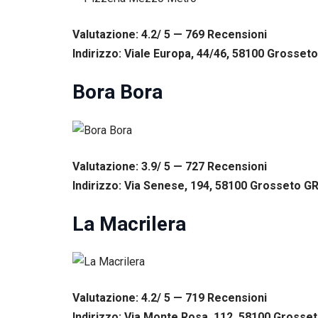
Esperienza
Per
Valutazione: 4.2/ 5 — 769
R
ecensioni
permettere
una migliore
Indirizzo: Viale Europa, 44/46, 58100 Grosseto 
esperienza
di
Bora Bora
navigazione
sul nostro
sito durante
la tua visita.
Se rifiuti
questi
Valutazione: 3.9/ 5 — 727
R
ecensioni
cookie,
Indirizzo: Via Senese, 194, 58100 Grosseto GR,
alcune
funzioni del
sito non
La Macrilera
saranno
disponibili.
Marketing
Valutazione: 4.2/ 5 — 719
R
ecensioni
Condividendo i
Indirizzo: Via Monte Rosa, 112, 58100 Grosseto
tuoi interessi e il