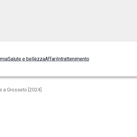
omia
Salute e bellezza
Affari
Intrattenimento
ie a Grosseto [2024]