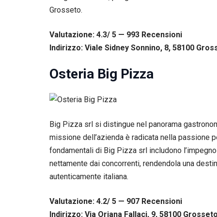
Grosseto.
Valutazione: 4.3/ 5 — 993
R
ecensioni
Indirizzo: Viale Sidney Sonnino, 8, 58100 Gross
Osteria Big Pizza
Big Pizza srl si distingue nel panorama gastronomi
missione dell’azienda è radicata nella passione per 
fondamentali di Big Pizza srl includono l’impegno p
nettamente dai concorrenti, rendendola una destinaz
Necessari
Questi cookie
autenticamente italiana.
non sono
facoltativi.
Valutazione: 4.2/ 5 — 907
R
ecensioni
Sono
necessari per il
Indirizzo: Via Oriana Fallaci, 9, 58100 Grosseto