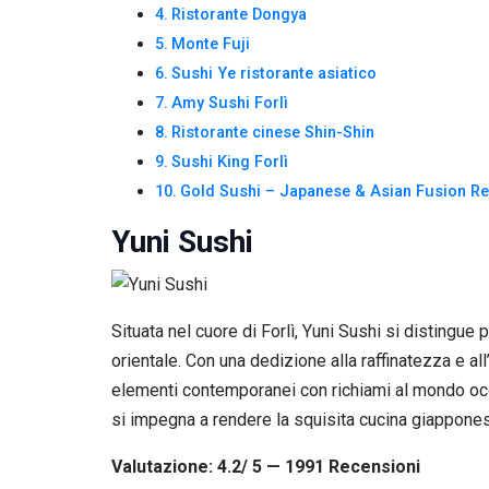
Se rifiuti
Ristorante Dongya
questi
Monte Fuji
cookie,
Sushi Ye ristorante asiatico
alcune
funzioni del
Amy Sushi Forlì
sito non
Ristorante cinese Shin-Shin
saranno
disponibili.
Sushi King Forlì
Gold Sushi – Japanese & Asian Fusion Re
Marketing
Yuni Sushi
Condividendo i
tuoi interessi e il
tuo
comportamento
Situata nel cuore di Forlì, Yuni Sushi si distingu
mentre visiti il
nostro sito,
orientale. Con una dedizione alla raffinatezza e a
aumenti le
elementi contemporanei con richiami al mondo occi
possibilità di
vedere contenuti
si impegna a rendere la squisita cucina giapponese
e offerte
personalizzati.
Valutazione: 4.2/ 5 — 1991
R
ecensioni