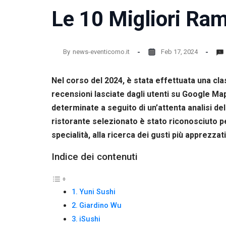
la
Le 10 Migliori Ram
funzionalità
e la
struttura
del sito
By
news-eventicomo.it
Feb 17, 2024
web, in
base
all'utilizzo
Nel corso del 2024, è stata effettuata una class
del sito
web
recensioni lasciate dagli utenti su Google Map
stesso.
determinate a seguito di un’attenta analisi de
ristorante selezionato è stato riconosciuto pe
specialità, alla ricerca dei gusti più apprezzati
Esperienza
Per
permettere
Indice dei contenuti
una migliore
esperienza
di
Yuni Sushi
navigazione
sul nostro
Giardino Wu
sito durante
iSushi
la tua visita.