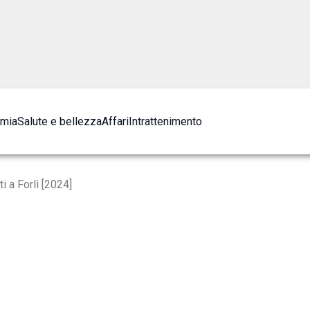
omia
Salute e bellezza
Affari
Intrattenimento
i a Forlì [2024]