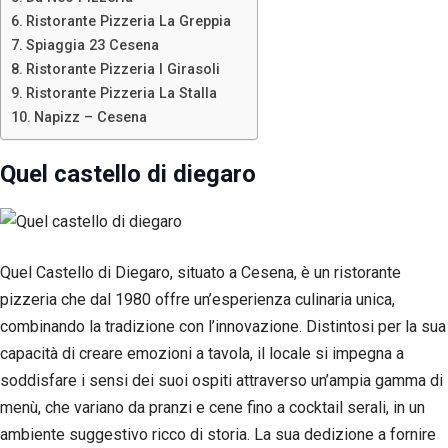
Ristorante Pizzeria La Greppia
Spiaggia 23 Cesena
Ristorante Pizzeria I Girasoli
Ristorante Pizzeria La Stalla
Napizz – Cesena
Quel castello di diegaro
Quel Castello di Diegaro, situato a Cesena, è un ristorante
pizzeria che dal 1980 offre un’esperienza culinaria unica,
combinando la tradizione con l’innovazione. Distintosi per la sua
Necessari
capacità di creare emozioni a tavola, il locale si impegna a
Questi cookie
non sono
soddisfare i sensi dei suoi ospiti attraverso un’ampia gamma di
facoltativi.
menù, che variano da pranzi e cene fino a cocktail serali, in un
Sono
ambiente suggestivo ricco di storia. La sua dedizione a fornire
necessari per il