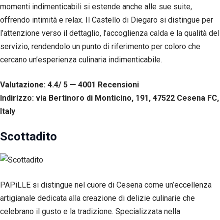
corretto
momenti indimenticabili si estende anche alle sue suite,
funzionamento
offrendo intimità e relax. Il Castello di Diegaro si distingue per
del sito web.
l’attenzione verso il dettaglio, l’accoglienza calda e la qualità del
servizio, rendendolo un punto di riferimento per coloro che
Statistiche
cercano un’esperienza culinaria indimenticabile.
Per
consentirci
di
Valutazione: 4.4/ 5 — 4001
R
ecensioni
migliorare
Indirizzo: via Bertinoro di Monticino, 191, 47522 Cesena FC,
la
Italy
funzionalità
e la
struttura
Scottadito
del sito
web, in
base
all'utilizzo
del sito
PAPiLLE si distingue nel cuore di Cesena come un’eccellenza
web
stesso.
artigianale dedicata alla creazione di delizie culinarie che
celebrano il gusto e la tradizione. Specializzata nella