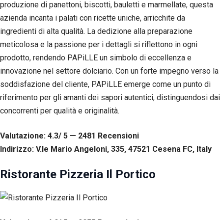
produzione di panettoni, biscotti, bauletti e marmellate, questa
Esperienza
azienda incanta i palati con ricette uniche, arricchite da
Per
permettere
ingredienti di alta qualità. La dedizione alla preparazione
una migliore
meticolosa e la passione per i dettagli si riflettono in ogni
esperienza
di
prodotto, rendendo PAPiLLE un simbolo di eccellenza e
navigazione
innovazione nel settore dolciario. Con un forte impegno verso la
sul nostro
sito durante
soddisfazione del cliente, PAPiLLE emerge come un punto di
la tua visita.
riferimento per gli amanti dei sapori autentici, distinguendosi dai
Se rifiuti
concorrenti per qualità e originalità.
questi
cookie,
alcune
Valutazione: 4.3/ 5 — 2481
R
ecensioni
funzioni del
sito non
Indirizzo: V.le Mario Angeloni, 335, 47521 Cesena FC, Italy
saranno
disponibili.
Ristorante Pizzeria Il Portico
Marketing
Condividendo i
tuoi interessi e il