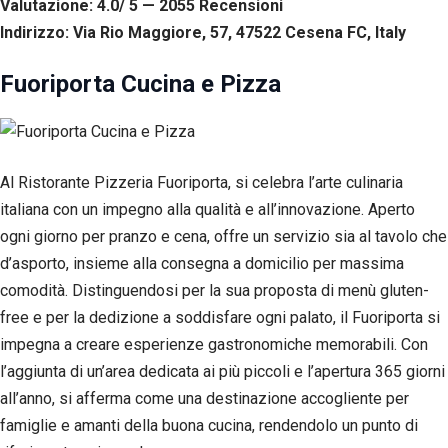
Valutazione: 4.0/ 5 — 2055
R
ecensioni
tuo
Indirizzo: Via Rio Maggiore, 57, 47522 Cesena FC, Italy
comportamento
mentre visiti il
nostro sito,
Fuoriporta Cucina e Pizza
aumenti le
possibilità di
vedere contenuti
e offerte
personalizzati.
Al Ristorante Pizzeria Fuoriporta, si celebra l’arte culinaria
italiana con un impegno alla qualità e all’innovazione. Aperto
ogni giorno per pranzo e cena, offre un servizio sia al tavolo che
d’asporto, insieme alla consegna a domicilio per massima
comodità. Distinguendosi per la sua proposta di menù gluten-
free e per la dedizione a soddisfare ogni palato, il Fuoriporta si
impegna a creare esperienze gastronomiche memorabili. Con
l’aggiunta di un’area dedicata ai più piccoli e l’apertura 365 giorni
all’anno, si afferma come una destinazione accogliente per
famiglie e amanti della buona cucina, rendendolo un punto di