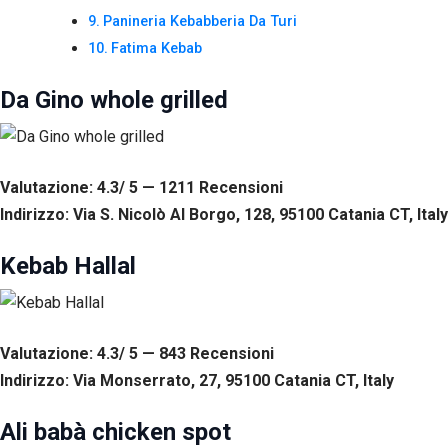
Panineria Kebabberia Da Turi
Fatima Kebab
Da Gino whole grilled
Valutazione: 4.3/ 5 — 1211
R
ecensioni
Indirizzo: Via S. Nicolò Al Borgo, 128, 95100 Catania CT, Italy
Kebab Hallal
Necessari
Valutazione: 4.3/ 5 — 843
R
ecensioni
Questi cookie
non sono
Indirizzo: Via Monserrato, 27, 95100 Catania CT, Italy
facoltativi.
Sono
Ali babà chicken spot
necessari per il