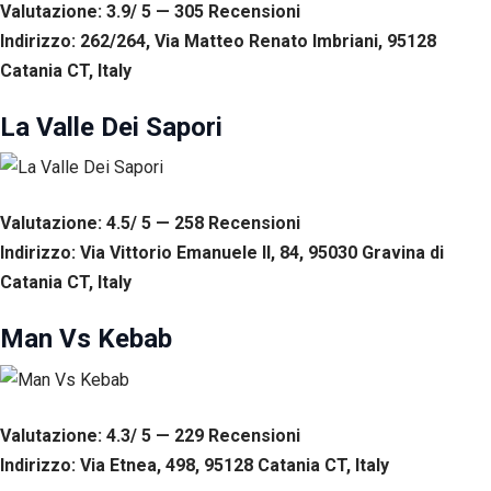
Valutazione: 3.9/ 5 — 305
R
ecensioni
Esperienza
Per
Indirizzo: 262/264, Via Matteo Renato Imbriani, 95128
permettere
Catania CT, Italy
una migliore
esperienza
La Valle Dei Sapori
di
navigazione
sul nostro
sito durante
la tua visita.
Valutazione: 4.5/ 5 — 258
R
ecensioni
Se rifiuti
questi
Indirizzo: Via Vittorio Emanuele II, 84, 95030 Gravina di
cookie,
Catania CT, Italy
alcune
funzioni del
sito non
Man Vs Kebab
saranno
disponibili.
Valutazione: 4.3/ 5 — 229
R
ecensioni
Marketing
Indirizzo: Via Etnea, 498, 95128 Catania CT, Italy
Condividendo i
tuoi interessi e il