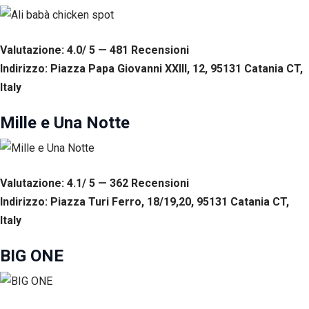
corretto
funzionamento
del sito web.
Valutazione: 4.0/ 5 — 481
R
ecensioni
Indirizzo: Piazza Papa Giovanni XXIII, 12, 95131 Catania CT,
Statistiche
Italy
Per
consentirci
di
Mille e Una Notte
migliorare
la
funzionalità
e la
struttura
Valutazione: 4.1/ 5 — 362
R
ecensioni
del sito
Indirizzo: Piazza Turi Ferro, 18/19,20, 95131 Catania CT,
web, in
Italy
base
all'utilizzo
del sito
BIG ONE
web
stesso.