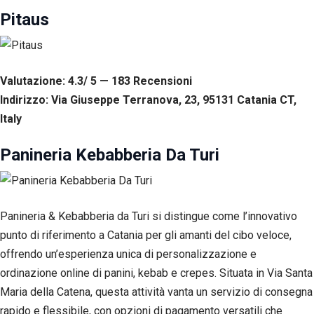
tuo
Pitaus
comportamento
mentre visiti il
nostro sito,
aumenti le
possibilità di
Valutazione: 4.3/ 5 — 183
R
ecensioni
vedere contenuti
Indirizzo: Via Giuseppe Terranova, 23, 95131 Catania CT,
e offerte
personalizzati.
Italy
Panineria Kebabberia Da Turi
Panineria & Kebabberia da Turi si distingue come l’innovativo
punto di riferimento a Catania per gli amanti del cibo veloce,
offrendo un’esperienza unica di personalizzazione e
ordinazione online di panini, kebab e crepes. Situata in Via Santa
Maria della Catena, questa attività vanta un servizio di consegna
rapido e flessibile, con opzioni di pagamento versatili che