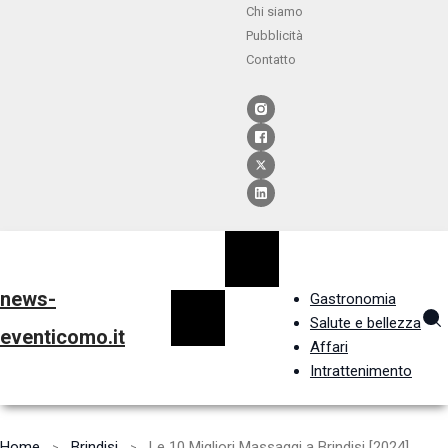
Chi siamo
Pubblicità
Contatto
news-
Gastronomia
Salute e bellezza
eventicomo.it
Affari
Intrattenimento
Home
Brindisi
Le 10 Migliori Massaggi a Brindisi [2024]