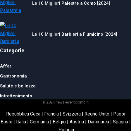
Le 10 Migliori Palestre a Como [2024]
Le 10 Migliori Barbieri a Fiumicino [2024]
Categorie
Affari
Gastronomia
Salute e bellezza
Intrattenimento
© 2024 news-eventicomo.it
Repubblica Ceca
|
Francia
|
Svizzera
|
Regno Unito
|
Paesi
Bassi
|
Italia
|
Germania
|
Belgio
|
Austria
|
Danimarca
|
Spagna
|
Polonia