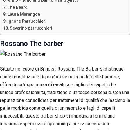
R & D – Rino and Danilo Hair Stylists
The Beard
Laura Marangon
Ignone Parrucchieri
Severino parrucchieri
Rossano The barber
Situato nel cuore di Brindisi, Rossano The Barber si distingue
come un’istituzione di prim’ordine nel mondo delle barberie,
offrendo un’esperienza di rasatura e taglio dei capelli che
unisce professionalità, tradizione e un tocco personale. Con una
Necessari
reputazione consolidata per trattamenti di qualità che lasciano la
Questi cookie
pelle morbida come quella di un neonato e tagli di capelli
non sono
facoltativi.
impeccabili, questo barber shop si impegna a fornire una
Sono
lussuosa esperienza di grooming a prezzi accessibili.
necessari per il