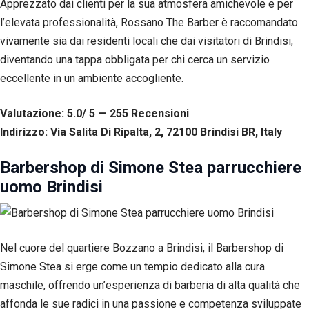
Apprezzato dai clienti per la sua atmosfera amichevole e per
corretto
funzionamento
l’elevata professionalità, Rossano The Barber è raccomandato
del sito web.
vivamente sia dai residenti locali che dai visitatori di Brindisi,
diventando una tappa obbligata per chi cerca un servizio
Statistiche
eccellente in un ambiente accogliente.
Per
consentirci
Valutazione: 5.0/ 5 — 255
R
ecensioni
di
migliorare
Indirizzo: Via Salita Di Ripalta, 2, 72100 Brindisi BR, Italy
la
funzionalità
Barbershop di Simone Stea parrucchiere
e la
struttura
uomo Brindisi
del sito
web, in
base
all'utilizzo
Nel cuore del quartiere Bozzano a Brindisi, il Barbershop di
del sito
web
Simone Stea si erge come un tempio dedicato alla cura
stesso.
maschile, offrendo un’esperienza di barberia di alta qualità che
affonda le sue radici in una passione e competenza sviluppate