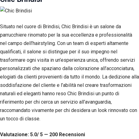
tuo
comportamento
mentre visiti il
nostro sito,
Situato nel cuore di Brindisi, Chic Brindisi è un salone da
aumenti le
parrucchiere rinomato per la sua eccellenza e professionalità
possibilità di
vedere contenuti
nel campo dell’hairstyling. Con un team di esperti altamente
e offerte
qualificati, il salone si distingue per il suo impegno nel
personalizzati.
trasformare ogni visita in un’esperienza unica, offrendo servizi
personalizzati che spaziano dalla colorazione all’acconciatura,
elogiati da clienti provenienti da tutto il mondo. La dedizione alla
soddisfazione del cliente e l’abilità nel creare trasformazioni
naturali ed eleganti hanno reso Chic Brindisi un punto di
riferimento per chi cerca un servizio all’avanguardia,
raccomandato vivamente per chi desidera un look rinnovato con
un tocco di classe.
Valutazione: 5.0/ 5 — 200
R
ecensioni