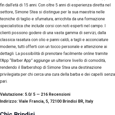
Esperienza
fin dall’età di 15 anni. Con oltre 5 anni di esperienza diretta nel
Per
settore, Simone Stea si distingue per la sua maestria nelle
permettere
tecniche di taglio e sfumatura, arricchita da una formazione
una migliore
esperienza
specialistica che include corsi con noti esperti nel campo. I
di
clienti possono godere di una vasta gamma di servizi, dalla
navigazione
sul nostro
classica rasatura con olio e panni caldi, a tagli e acconciature
sito durante
moderne, tutti offerti con un tocco personale e attenzione ai
la tua visita.
Se rifiuti
dettagli. La possibilità di prenotare facilmente online tramite
questi
l’App “Barber App” aggiunge un ulteriore livello di comodità,
cookie,
rendendo il Barbershop di Simone Stea una destinazione
alcune
funzioni del
privilegiata per chi cerca una cura della barba e dei capelli senza
sito non
pari.
saranno
disponibili.
Valutazione: 5.0/ 5 — 216
R
ecensioni
Indirizzo: Viale Francia, 5, 72100 Brindisi BR, Italy
Marketing
Condividendo i
Chic Brindisi
tuoi interessi e il