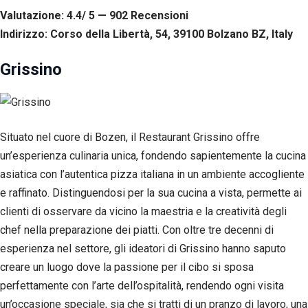
tuo
Valutazione: 4.4/ 5 — 902
R
ecensioni
comportamento
Indirizzo: Corso della Libertà, 54, 39100 Bolzano BZ, Italy
mentre visiti il
nostro sito,
aumenti le
Grissino
possibilità di
vedere contenuti
e offerte
personalizzati.
Situato nel cuore di Bozen, il Restaurant Grissino offre
un’esperienza culinaria unica, fondendo sapientemente la cucina
asiatica con l’autentica pizza italiana in un ambiente accogliente
e raffinato. Distinguendosi per la sua cucina a vista, permette ai
clienti di osservare da vicino la maestria e la creatività degli
chef nella preparazione dei piatti. Con oltre tre decenni di
esperienza nel settore, gli ideatori di Grissino hanno saputo
creare un luogo dove la passione per il cibo si sposa
perfettamente con l’arte dell’ospitalità, rendendo ogni visita
un’occasione speciale, sia che si tratti di un pranzo di lavoro, una