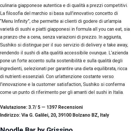
corretto
culinaria giapponese autentica e di qualità a prezzi competitivi.
funzionamento
del sito web.
La filosofia del marchio si basa sull’innovativo concetto di
“Menu Infinity”, che permette ai clienti di godere di un’ampia
varietà di sushi e piatti giapponesi in formula all you can eat, sia
Statistiche
a pranzo che a cena, senza variazioni di prezzo. In aggiunta,
Per
consentirci
Sushiko si distingue per il suo servizio di delivery e take away,
di
rendendo il sushi di alta qualità accessibile ovunque. L’azienda
migliorare
pone un forte accento sulla sostenibilità e sulla qualità degli
la
funzionalità
ingredienti, selezionati per garantire una dieta equilibrata, ricca
e la
di nutrienti essenziali. Con un’attenzione costante verso
struttura
del sito
l’innovazione e la customer satisfaction, Sushiko si conferma
web, in
come un punto di riferimento per gli amanti del sushi in Italia.
base
all'utilizzo
del sito
Valutazione: 3.7/ 5 — 1397
R
ecensioni
web
Indirizzo: Via G. Galilei, 20, 39100 Bolzano BZ, Italy
stesso.
Noodle Bar by Grissino