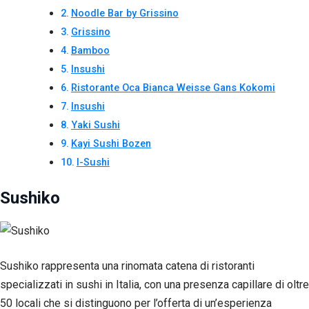
Noodle Bar by Grissino
Grissino
Bamboo
Insushi
Ristorante Oca Bianca Weisse Gans Kokomi
Insushi
Yaki Sushi
Kayi Sushi Bozen
I-Sushi
Sushiko
Necessari
Questi cookie
non sono
Sushiko rappresenta una rinomata catena di ristoranti
facoltativi.
specializzati in sushi in Italia, con una presenza capillare di oltre
Sono
necessari per il
50 locali che si distinguono per l’offerta di un’esperienza