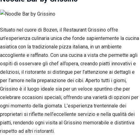
Esperienza
Per
permettere
una migliore
esperienza
Situato nel cuore di Bozen, il Restaurant Grissino offre
di
un’esperienza culinaria unica che fonde sapientemente la cucina
navigazione
asiatica con la tradizionale pizza italiana, in un ambiente
sul nostro
sito durante
accogliente e raffinato. Con una cucina a vista che permette agli
la tua visita.
ospiti di osservare gli chef all’opera, creando piatti innovativi e
Se rifiuti
questi
deliziosi, il ristorante si distingue per l’attenzione ai dettagli e
cookie,
per l’amore nella preparazione dei cibi. Aperto tutti i giorni,
alcune
funzioni del
Grissino è il luogo ideale sia per un veloce spuntino che per
sito non
celebrare occasioni speciali, offrendo una varietà di opzioni per
saranno
ogni momento della giornata. L’esperienza trentennale dei
disponibili.
proprietari si riflette nell’eccellente servizio e nella qualità dei
piatti, rendendo ogni visita al Grissino memorabile e distintiva
Marketing
rispetto ad altri ristoranti.
Condividendo i
tuoi interessi e il