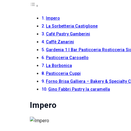
Se rifiuti
questi
cookie,
Impero
alcune
funzioni del
La Sorbetteria Castiglione
sito non
Café Pastry Gamberini
saranno
Caffè Zanarini
disponibili.
Gardenia 1 | Bar Pasticceria Rosticceria Sic
Pasticceria Carosello
Marketing
La Borbonica
Condividendo i
tuoi interessi e il
Pasticceria Cuppi
tuo
Forno Brisa Galliera – Bakery & Specialty 
comportamento
Gino Fabbri Pastry la caramella
mentre visiti il
nostro sito,
aumenti le
Impero
possibilità di
vedere contenuti
e offerte
personalizzati.