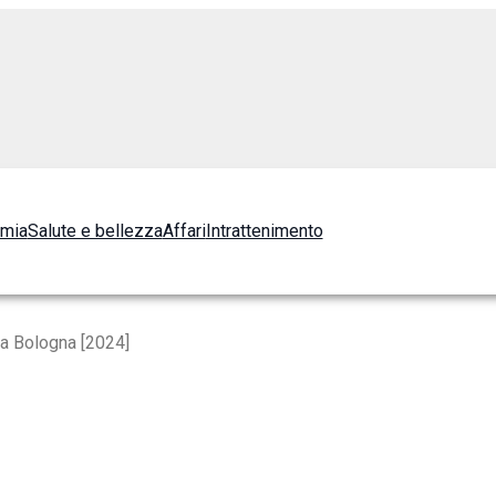
omia
Salute e bellezza
Affari
Intrattenimento
 a Bologna [2024]