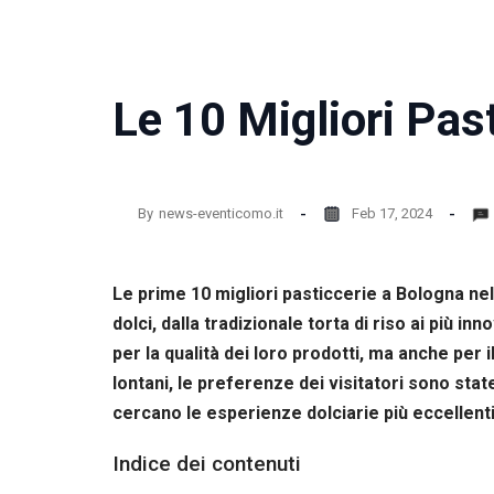
la
funzionalità
e la
struttura
del sito
Le 10 Migliori Pas
web, in
base
all'utilizzo
del sito
web
By
news-eventicomo.it
Feb 17, 2024
stesso.
Le prime 10 migliori pasticcerie a Bologna n
Esperienza
Per
dolci, dalla tradizionale torta di riso ai più in
permettere
per la qualità dei loro prodotti, ma anche per 
una migliore
esperienza
lontani, le preferenze dei visitatori sono sta
di
cercano le esperienze dolciarie più eccellent
navigazione
sul nostro
Indice dei contenuti
sito durante
la tua visita.