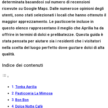
determinata basandosi sul numero di recensioni
Se rifiuti
questi
ricevute su Google Maps. Dalle numerose opinioni degli
cookie,
utenti, sono stati selezionati i locali che hanno ottenuto il
alcune
funzioni del
maggior apprezzamento. Le pasticcerie incluse in
sito non
questo elenco rappresentano il meglio che Aprilia ha da
saranno
offrire in termini di dolci e prelibatezze. Questa guida è
disponibili.
stata pensata per aiutare sia i residenti che i visitatori
nella scelta del luogo perfetto dove gustare dolci di alta
Marketing
qualità.
Condividendo i
tuoi interessi e il
Indice dei contenuti
tuo
comportamento
mentre visiti il
nostro sito,
aumenti le
Tonka Aprilia
possibilità di
vedere contenuti
Pasticceria La Mimosa
e offerte
Bon Bon
personalizzati.
Dolce Notte Cafè