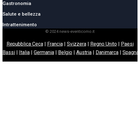
Gastronomia
Salute e bellezza
Intrattenimento
© 2024 news-eventicomo.it
Repubblica Ceca
|
Francia
|
Svizzera
|
Regno Unito
|
Paesi
Bassi
|
Italia
|
Germania
|
Belgio
|
Austria
|
Danimarca
|
Spagna