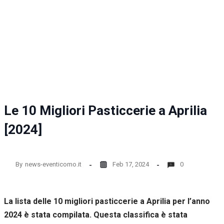
la
funzionalità
e la
struttura
del sito
web, in
base
all'utilizzo
del sito
web
stesso.
Le 10 Migliori Pasticcerie a Aprilia
[2024]
Esperienza
Per
permettere
una migliore
By
news-eventicomo.it
Feb 17, 2024
0
esperienza
di
navigazione
La lista delle 10 migliori pasticcerie a Aprilia per l’anno
sul nostro
sito durante
2024 è stata compilata. Questa classifica è stata
la tua visita.