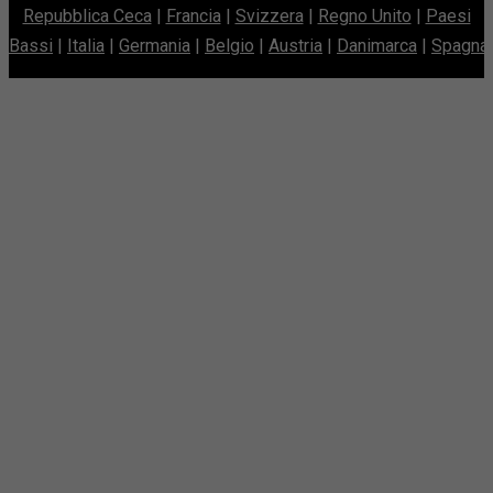
Repubblica Ceca
|
Francia
|
Svizzera
|
Regno Unito
|
Paesi
Bassi
|
Italia
|
Germania
|
Belgio
|
Austria
|
Danimarca
|
Spagna