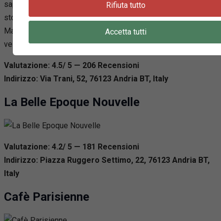
sapiente della famiglia Marinacci, unita al rinnovamento dello
Rifiuta tutto
storico locale, assicura un’esperienza unica, rendendo il Bar
Marinacci una destinazione prediletta sia per gli spuntini
Accetta tutti
veloci che per le dolci sorprese.
Valutazione: 4.5/ 5 — 206
R
ecensioni
Indirizzo: Via Trani, 52, 76123 Andria BT, Italy
La Belle Epoque Nouvelle
Valutazione: 4.2/ 5 — 181
R
ecensioni
Indirizzo: Piazza Ruggero Settimo, 22, 76123 Andria BT,
Italy
Cafè Parisienne