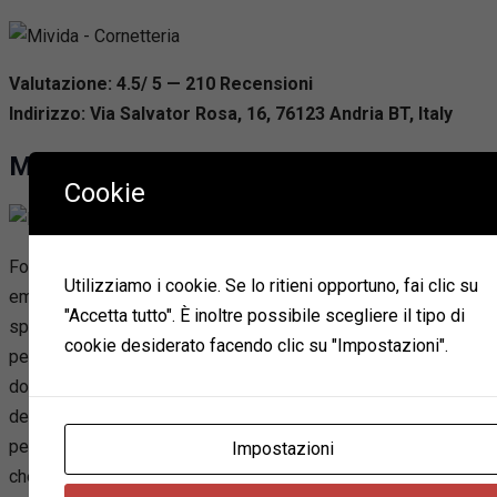
Valutazione: 4.5/ 5 — 210
R
ecensioni
Indirizzo: Via Salvator Rosa, 16, 76123 Andria BT, Italy
Marinacci
Cookie
Fondata nel 1964, la Bar Marinacci si distingue come un
Utilizziamo i cookie. Se lo ritieni opportuno, fai clic su
emblema di eccellenza artigianale ad Andria,
"Accetta tutto". È inoltre possibile scegliere il tipo di
specializzandosi in caffetteria e pasticceria. È riconosciuta
cookie desiderato facendo clic su "Impostazioni".
per la sua abilità nel preservare la genuinità e l’artigianalità dei
dolci tradizionali, arricchiti da rivisitazioni moderne. La
dedizione verso la qualità del caffè e la cordialità del
personale contribuiscono a creare un’atmosfera accogliente
Impostazioni
che riflette i valori di gentilezza e fiducia. La gestione