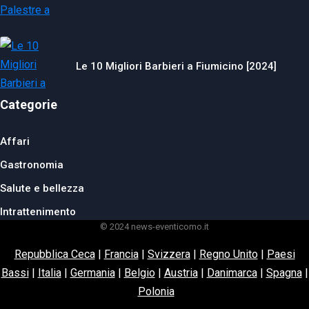
Le 10 Migliori Barbieri a Fiumicino [2024]
Categorie
Affari
Gastronomia
Salute e bellezza
Intrattenimento
© 2024 news-eventicomo.it
Repubblica Ceca
|
Francia
|
Svizzera
|
Regno Unito
|
Paesi
Bassi
|
Italia
|
Germania
|
Belgio
|
Austria
|
Danimarca
|
Spagna
|
Polonia