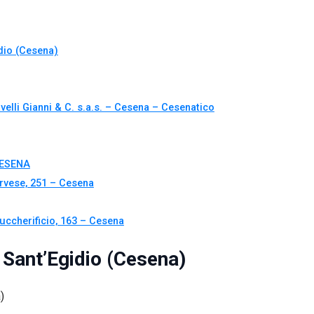
io (Cesena)
elli Gianni & C. s.a.s. – Cesena – Cesenatico
CESENA
rvese, 251 – Cesena
uccherificio, 163 – Cesena
ant’Egidio (Cesena)