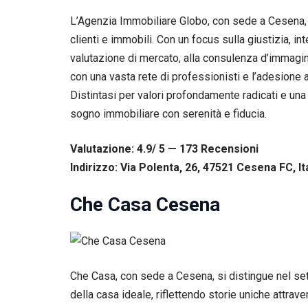
Esperienza
L’Agenzia Immobiliare Globo, con sede a Cesena, 
Per
permettere
clienti e immobili. Con un focus sulla giustizia, i
una migliore
valutazione di mercato, alla consulenza d’immagine
esperienza
con una vasta rete di professionisti e l’adesione a
di
navigazione
Distintasi per valori profondamente radicati e una 
sul nostro
sogno immobiliare con serenità e fiducia.
sito durante
la tua visita.
Se rifiuti
Valutazione: 4.9/ 5 — 173
R
ecensioni
questi
Indirizzo: Via Polenta, 26, 47521 Cesena FC, It
cookie,
alcune
funzioni del
Che Casa Cesena
sito non
saranno
disponibili.
Che Casa, con sede a Cesena, si distingue nel set
Marketing
Condividendo i
della casa ideale, riflettendo storie uniche attra
tuoi interessi e il