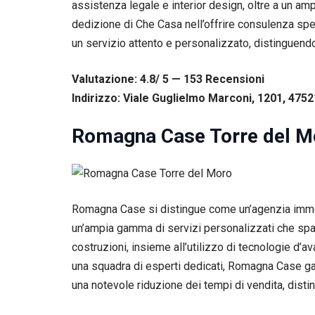
assistenza legale e interior design, oltre a un am
tuo
dedizione di Che Casa nell’offrire consulenza speci
comportamento
mentre visiti il
un servizio attento e personalizzato, distinguend
nostro sito,
aumenti le
possibilità di
Valutazione: 4.8/ 5 — 153
R
ecensioni
vedere contenuti
Indirizzo: Viale Guglielmo Marconi, 1201, 4752
e offerte
personalizzati.
Romagna Case Torre del M
Romagna Case si distingue come un’agenzia immob
un’ampia gamma di servizi personalizzati che spazi
costruzioni, insieme all’utilizzo di tecnologie d’a
una squadra di esperti dedicati, Romagna Case gar
una notevole riduzione dei tempi di vendita, distin