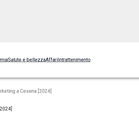
omia
Salute e bellezza
Affari
Intrattenimento
rketing a Cesena [2024]