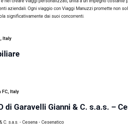
 e nel creare viaggi personalizzati, unita a un impegno costante p
clienti aziendali. Ogni viaggio con Viaggi Manuzzi promette non so
dola significativamente dai suoi concorrenti.
 Italy
iliare
FC, Italy
di Garavelli Gianni & C. s.a.s. – C