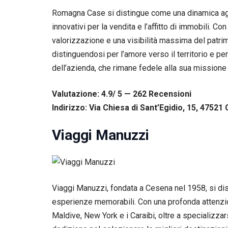
Romagna Case si distingue come una dinamica age
innovativi per la vendita e l’affitto di immobili. Co
valorizzazione e una visibilità massima del patrimo
distinguendosi per l’amore verso il territorio e pe
dell’azienda, che rimane fedele alla sua missione 
Valutazione: 4.9/ 5 — 262
R
ecensioni
Indirizzo: Via Chiesa di Sant’Egidio, 15, 47521 
Viaggi Manuzzi
Necessari
Questi cookie
Viaggi Manuzzi, fondata a Cesena nel 1958, si dist
non sono
esperienze memorabili. Con una profonda attenzio
facoltativi.
Sono
Maldive, New York e i Caraibi, oltre a specializza
necessari per il