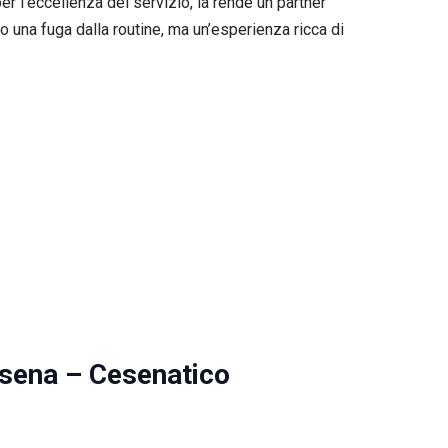
er l’eccellenza del servizio, la rende un partner
lo una fuga dalla routine, ma un’esperienza ricca di
esena – Cesenatico