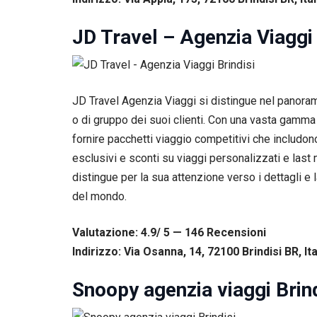
corretto
funzionamento
del sito web.
JD Travel – Agenzia Viaggi 
Statistiche
Per
JD Travel Agenzia Viaggi si distingue nel panorama
consentirci
o di gruppo dei suoi clienti. Con una vasta gamma 
di
migliorare
fornire pacchetti viaggio competitivi che includon
la
esclusivi e sconti su viaggi personalizzati e last
funzionalità
e la
distingue per la sua attenzione verso i dettagli e
struttura
del mondo.
del sito
web, in
base
Valutazione: 4.9/ 5 — 146
R
ecensioni
all'utilizzo
Indirizzo: Via Osanna, 14, 72100 Brindisi BR, Ita
del sito
web
stesso.
Snoopy agenzia viaggi Brind