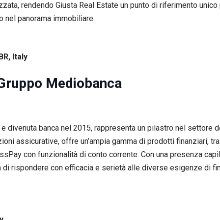
zata, rendendo Giusta Real Estate un punto di riferimento unico p
io nel panorama immobiliare.
R, Italy
 Gruppo Mediobanca
ivenuta banca nel 2015, rappresenta un pilastro nel settore del 
zioni assicurative, offre un’ampia gamma di prodotti finanziari, tr
sPay con funzionalità di conto corrente. Con una presenza capilla
di rispondere con efficacia e serietà alle diverse esigenze di fi
ly