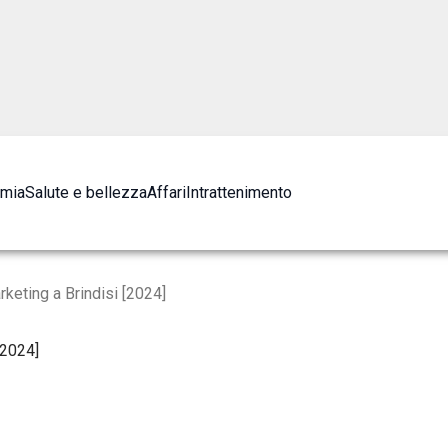
omia
Salute e bellezza
Affari
Intrattenimento
keting a Brindisi [2024]