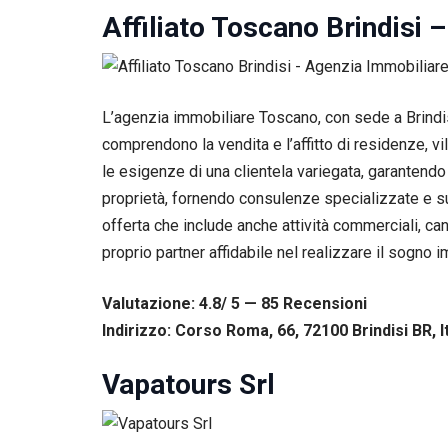
tuo
Affiliato Toscano Brindisi 
comportamento
mentre visiti il
nostro sito,
aumenti le
possibilità di
L’agenzia immobiliare Toscano, con sede a Brindis
vedere contenuti
comprendono la vendita e l’affitto di residenze, 
e offerte
personalizzati.
le esigenze di una clientela variegata, garantendo 
proprietà, fornendo consulenze specializzate e su
offerta che include anche attività commerciali, can
proprio partner affidabile nel realizzare il sogno i
Valutazione: 4.8/ 5 — 85
R
ecensioni
Indirizzo: Corso Roma, 66, 72100 Brindisi BR, I
Vapatours Srl