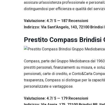
assicura un’assistenza professionale e personaliz
distinguendosi per efficienza e qualità del serviz
Valutazione: 4.7/ 5 — 187
R
ecensioni
Indirizzo: Via Sant’Angelo, 143, 72100 Brindisi B
Prestito Compass Brindisi
Compass, parte del Gruppo Mediobanca dal 1960 e d
prestiti personali, finanziamenti su misura, e solu
pensionati, carte di credito, e Conto&Carta Compas
Necessari
trasparenza, Compass si distingue per la capacità 
Questi cookie
personalizzate e vantaggiose.
non sono
facoltativi.
Sono
Valutazione: 4.7/ 5 — 179
R
ecensioni
necessari per il
Indirizzo: Via Appia, 175, 72100 Brindisi BR, Ita