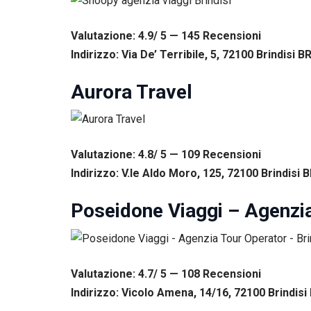
Esperienza
Per
Valutazione: 4.9/ 5 — 145
R
ecensioni
permettere
una migliore
Indirizzo: Via De’ Terribile, 5, 72100 Brindisi BR,
esperienza
di
Aurora Travel
navigazione
sul nostro
sito durante
la tua visita.
Se rifiuti
Valutazione: 4.8/ 5 — 109
R
ecensioni
questi
cookie,
Indirizzo: V.le Aldo Moro, 125, 72100 Brindisi BR
alcune
funzioni del
Poseidone Viaggi – Agenzia
sito non
saranno
disponibili.
Valutazione: 4.7/ 5 — 108
R
ecensioni
Marketing
Indirizzo: Vicolo Amena, 14/16, 72100 Brindisi B
Condividendo i
tuoi interessi e il