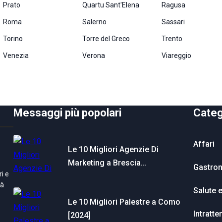
Prato
Quartu Sant'Elena
Ragusa
Roma
Salerno
Sassari
Torino
Torre del Greco
Trento
Venezia
Verona
Viareggio
Messaggi più popolari
Categ
Affari
Le 10 Migliori Agenzie Di
Marketing a Brescia…
Gastro
i e
tà
Salute 
Le 10 Migliori Palestre a Como
Intratt
[2024]