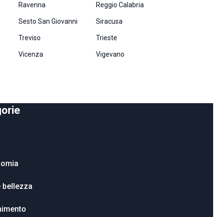
Ravenna
Reggio Calabria
Sesto San Giovanni
Siracusa
Treviso
Trieste
Vicenza
Vigevano
orie
nomia
e bellezza
enimento