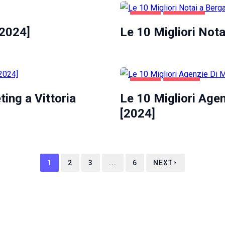
AFFARI
BERGAMO
[2024]
Le 10 Migliori Not
AFFARI
VITERBO
ing a Vittoria
Le 10 Migliori Agen
[2024]
1
2
3
...
6
NEXT