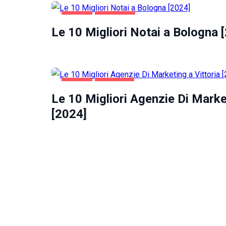
Se rifiuti
questi
AFFARI
BOLOGNA
cookie,
Le 10 Migliori Notai a Bologna 
alcune
funzioni del
sito non
saranno
disponibili.
AFFARI
VITTORIA
Le 10 Migliori Agenzie Di Market
Marketing
[2024]
Condividendo i
tuoi interessi e il
tuo
comportamento
mentre visiti il
nostro sito,
aumenti le
possibilità di
vedere contenuti
e offerte
personalizzati.