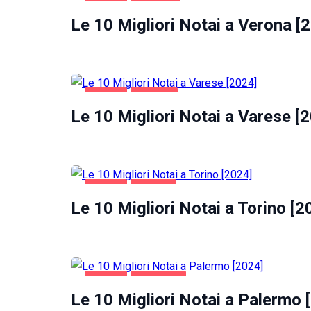
AFFARI
VERONA
Le 10 Migliori Notai a Verona [
AFFARI
VARESE
Necessari
Le 10 Migliori Notai a Varese [
Questi cookie
non sono
facoltativi.
Sono
necessari per il
corretto
AFFARI
TORINO
funzionamento
Le 10 Migliori Notai a Torino [2
del sito web.
Statistiche
Per
consentirci
AFFARI
PALERMO
di
Le 10 Migliori Notai a Palermo 
migliorare