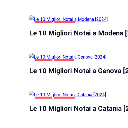
la
funzionalità
e la
struttura
del sito
AFFARI
MODENA
web, in
Le 10 Migliori Notai a Modena 
base
all'utilizzo
del sito
web
stesso.
AFFARI
GENOVA
Le 10 Migliori Notai a Genova [
Esperienza
Per
permettere
una migliore
esperienza
AFFARI
CATANIA
di
Le 10 Migliori Notai a Catania [
navigazione
sul nostro
sito durante
la tua visita.