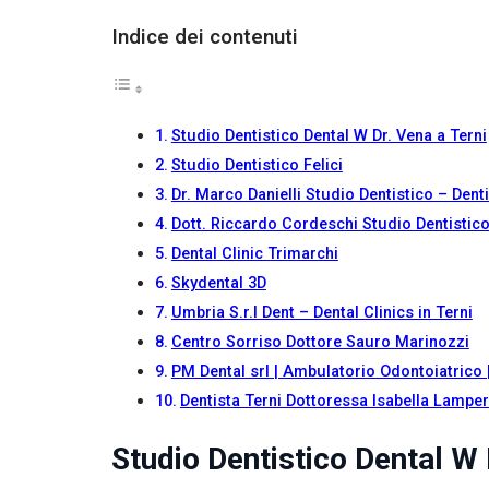
Se rifiuti
questi
Indice dei contenuti
cookie,
alcune
funzioni del
sito non
Studio Dentistico Dental W Dr. Vena a Terni
saranno
disponibili.
Studio Dentistico Felici
Dr. Marco Danielli Studio Dentistico – Denti
Dott. Riccardo Cordeschi Studio Dentistic
Marketing
Condividendo i
Dental Clinic Trimarchi
tuoi interessi e il
Skydental 3D
tuo
Umbria S.r.l Dent – Dental Clinics in Terni
comportamento
mentre visiti il
Centro Sorriso Dottore Sauro Marinozzi
nostro sito,
PM Dental srl | Ambulatorio Odontoiatrico |
aumenti le
possibilità di
Dentista Terni Dottoressa Isabella Lamper
vedere contenuti
e offerte
Studio Dentistico Dental W 
personalizzati.