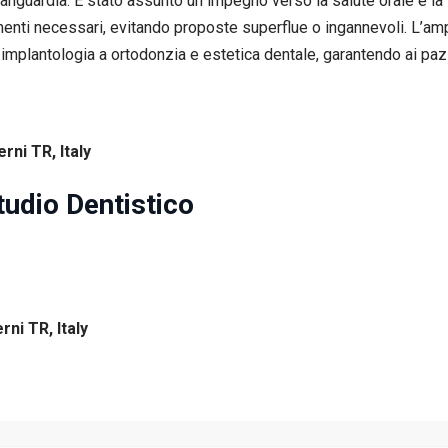
l’avanguardia. È stato assunto un impegno verso la salute orale e 
menti necessari, evitando proposte superflue o ingannevoli. L’amp
e implantologia a ortodonzia e estetica dentale, garantendo ai paz
rni TR, Italy
tudio Dentistico
rni TR, Italy