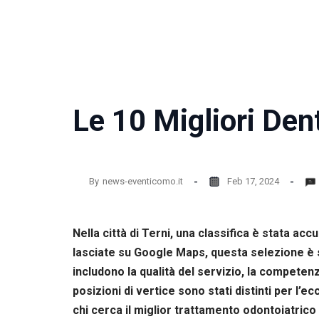
la
funzionalità
e la
struttura
del sito
web, in
base
all'utilizzo
Le 10 Migliori Dent
del sito
web
stesso.
By
news-eventicomo.it
Feb 17, 2024
Esperienza
Per
permettere
una migliore
Nella città di Terni, una classifica è stata ac
esperienza
lasciate su Google Maps, questa selezione è st
di
includono la qualità del servizio, la competenz
navigazione
sul nostro
posizioni di vertice sono stati distinti per l’
sito durante
chi cerca il miglior trattamento odontoiatrico n
la tua visita.