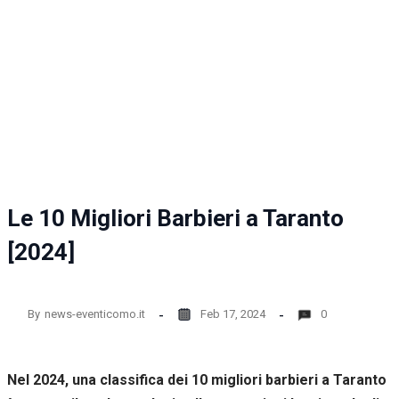
la
funzionalità
e la
struttura
del sito
web, in
base
all'utilizzo
del sito
web
stesso.
Le 10 Migliori Barbieri a Taranto
Esperienza
[2024]
Per
permettere
una migliore
esperienza
By
news-eventicomo.it
Feb 17, 2024
0
di
navigazione
sul nostro
sito durante
Nel 2024, una classifica dei 10 migliori barbieri a Taranto
la tua visita.