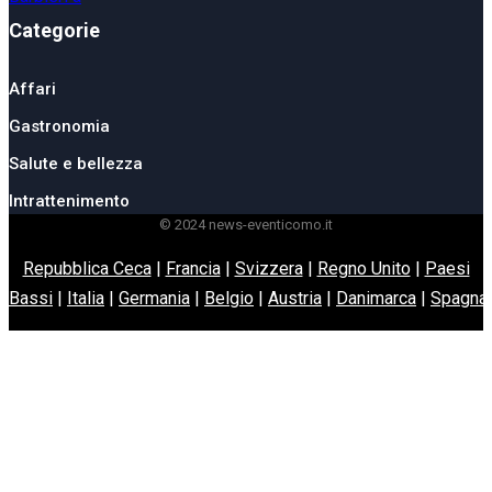
Categorie
Affari
Gastronomia
Salute e bellezza
Intrattenimento
© 2024 news-eventicomo.it
Repubblica Ceca
|
Francia
|
Svizzera
|
Regno Unito
|
Paesi
Bassi
|
Italia
|
Germania
|
Belgio
|
Austria
|
Danimarca
|
Spagna