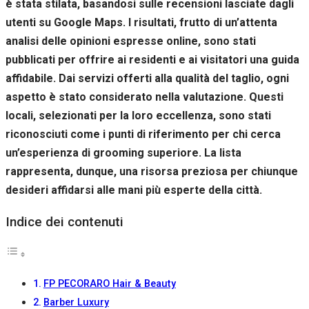
è stata stilata, basandosi sulle recensioni lasciate dagli
Se rifiuti
questi
utenti su Google Maps. I risultati, frutto di un’attenta
cookie,
analisi delle opinioni espresse online, sono stati
alcune
pubblicati per offrire ai residenti e ai visitatori una guida
funzioni del
sito non
affidabile. Dai servizi offerti alla qualità del taglio, ogni
saranno
aspetto è stato considerato nella valutazione. Questi
disponibili.
locali, selezionati per la loro eccellenza, sono stati
riconosciuti come i punti di riferimento per chi cerca
Marketing
un’esperienza di grooming superiore. La lista
Condividendo i
rappresenta, dunque, una risorsa preziosa per chiunque
tuoi interessi e il
tuo
desideri affidarsi alle mani più esperte della città.
comportamento
mentre visiti il
Indice dei contenuti
nostro sito,
aumenti le
possibilità di
vedere contenuti
e offerte
FP PECORARO Hair & Beauty
personalizzati.
Barber Luxury