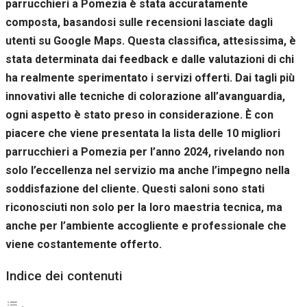
parrucchieri a Pomezia è stata accuratamente
Se rifiuti
questi
composta, basandosi sulle recensioni lasciate dagli
cookie,
utenti su Google Maps. Questa classifica, attesissima, è
alcune
stata determinata dai feedback e dalle valutazioni di chi
funzioni del
sito non
ha realmente sperimentato i servizi offerti. Dai tagli più
saranno
innovativi alle tecniche di colorazione all’avanguardia,
disponibili.
ogni aspetto è stato preso in considerazione. È con
piacere che viene presentata la lista delle 10 migliori
Marketing
parrucchieri a Pomezia per l’anno 2024, rivelando non
Condividendo i
solo l’eccellenza nel servizio ma anche l’impegno nella
tuoi interessi e il
tuo
soddisfazione del cliente. Questi saloni sono stati
comportamento
riconosciuti non solo per la loro maestria tecnica, ma
mentre visiti il
nostro sito,
anche per l’ambiente accogliente e professionale che
aumenti le
viene costantemente offerto.
possibilità di
vedere contenuti
Indice dei contenuti
e offerte
personalizzati.