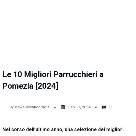
la
funzionalità
e la
struttura
del sito
web, in
base
all'utilizzo
del sito
web
stesso.
Le 10 Migliori Parrucchieri a
Esperienza
Pomezia [2024]
Per
permettere
una migliore
esperienza
By
news-eventicomo.it
Feb 17, 2024
0
di
navigazione
sul nostro
sito durante
Nel corso dell’ultimo anno, una selezione dei migliori
la tua visita.