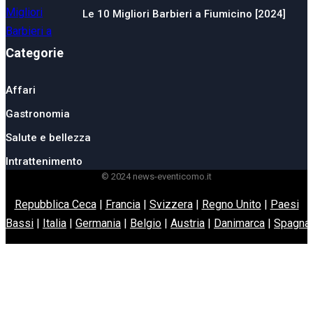
Le 10 Migliori Barbieri a Fiumicino [2024]
Categorie
Affari
Gastronomia
Salute e bellezza
Intrattenimento
© 2024 news-eventicomo.it
Repubblica Ceca
|
Francia
|
Svizzera
|
Regno Unito
|
Paesi
Bassi
|
Italia
|
Germania
|
Belgio
|
Austria
|
Danimarca
|
Spagna