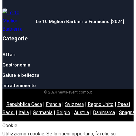
Le 10 Migliori Barbieri a Fiumicino [2024]
Categorie
Affari
Gastronomia
Salute e bellezza
Intrattenimento
© 2024 news-eventicomo.it
Repubblica Ceca
|
Francia
|
Svizzera
|
Regno Unito
|
Paesi
Bassi
|
Italia
|
Germania
|
Belgio
|
Austria
|
Danimarca
|
Spagna
Cookie
Utilizziamo i cookie. Se lo ritieni opportuno, fai clic su