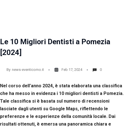
la
funzionalità
e la
struttura
del sito
web, in
base
Le 10 Migliori Dentisti a Pomezia
all'utilizzo
del sito
[2024]
web
stesso.
By
news-eventicomo.it
Feb 17, 2024
0
Esperienza
Per
Nel corso dell’anno 2024, è stata elaborata una classifica
permettere
una migliore
che ha messo in evidenza i 10 migliori dentisti a Pomezia.
esperienza
Tale classifica si è basata sul numero di recensioni
di
lasciate dagli utenti su Google Maps, riflettendo le
navigazione
sul nostro
preferenze e le esperienze della comunità locale. Dai
sito durante
risultati ottenuti, è emersa una panoramica chiara e
la tua visita.