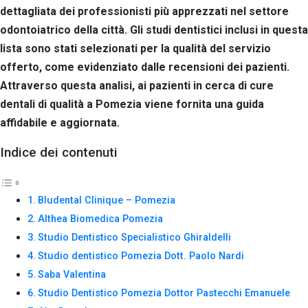
Se rifiuti
dettagliata dei professionisti più apprezzati nel settore
questi
odontoiatrico della città. Gli studi dentistici inclusi in questa
cookie,
alcune
lista sono stati selezionati per la qualità del servizio
funzioni del
offerto, come evidenziato dalle recensioni dei pazienti.
sito non
Attraverso questa analisi, ai pazienti in cerca di cure
saranno
disponibili.
dentali di qualità a Pomezia viene fornita una guida
affidabile e aggiornata.
Marketing
Indice dei contenuti
Condividendo i
tuoi interessi e il
tuo
comportamento
Bludental Clinique – Pomezia
mentre visiti il
Althea Biomedica Pomezia
nostro sito,
aumenti le
Studio Dentistico Specialistico Ghiraldelli
possibilità di
Studio dentistico Pomezia Dott. Paolo Nardi
vedere contenuti
Saba Valentina
e offerte
personalizzati.
Studio Dentistico Pomezia Dottor Pastecchi Emanuele