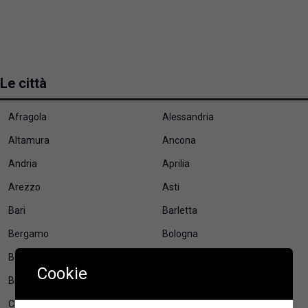
Le città
Afragola
Alessandria
Altamura
Ancona
Andria
Aprilia
Arezzo
Asti
Bari
Barletta
Bergamo
Bologna
Bolzano
Brescia
Cookie
Brindisi
Busto Arsizio
Cagliari
Carpi