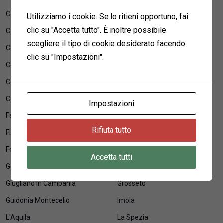
Carrara
Caserta
Utilizziamo i cookie. Se lo ritieni opportuno, fai
clic su "Accetta tutto". È inoltre possibile
Casoria
Castellammare di Stabia
scegliere il tipo di cookie desiderato facendo
Catania
Catanzaro
clic su "Impostazioni".
Cesena
Cinisello Balsamo
Como
Corigliano-Rossano
Cosenza
Cremona
Impostazioni
Fano
Ferrara
Rifiuta tutto
Firenze
Fiumicino
Foggia
Forlì
Accetta tutti
Gela
Genova
Giugliano in Campania
Grosseto
Guidonia Montecelio
Imola
L'Aquila
La Spezia