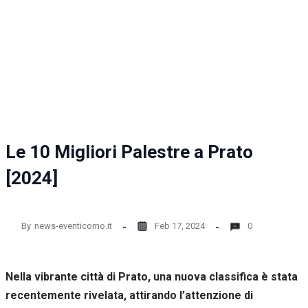
la
funzionalità
e la
struttura
del sito
web, in
base
all'utilizzo
del sito
web
stesso.
Le 10 Migliori Palestre a Prato
[2024]
Esperienza
Per
permettere
una migliore
By
news-eventicomo.it
Feb 17, 2024
0
esperienza
di
navigazione
Nella vibrante città di Prato, una nuova classifica è stata
sul nostro
sito durante
recentemente rivelata, attirando l’attenzione di
la tua visita.