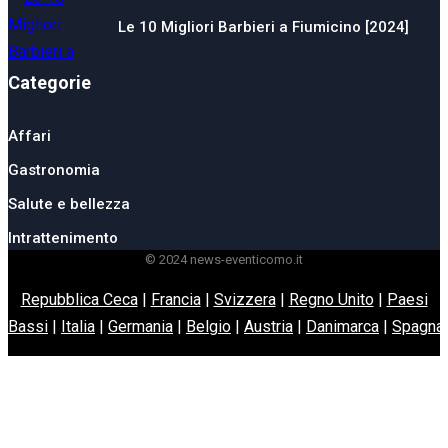
Le 10 Migliori Barbieri a Fiumicino [2024]
Categorie
Affari
Gastronomia
Salute e bellezza
Intrattenimento
© 2024 news-eventicomo.it
Repubblica Ceca
|
Francia
|
Svizzera
|
Regno Unito
|
Paesi
Bassi
|
Italia
|
Germania
|
Belgio
|
Austria
|
Danimarca
|
Spagna