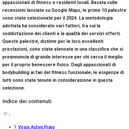
appassionati di fitness e residenti locali. Basata sulle
Se rifiuti
questi
recensioni lasciate su Google Maps, le prime 10 palestre
cookie,
sono state selezionate per il 2024. La metodologia
alcune
funzioni del
adottata ha considerato vari fattori, tra cui la
sito non
soddisfazione dei clienti e la qualità dei servizi offerti.
saranno
Queste palestre, distinte per le loro eccellenti
disponibili.
prestazioni, sono state elencate in una classifica che si
preannuncia di grande interesse per chi cerca il meglio
Marketing
per il proprio benessere fisico. Dagli appassionati di
Condividendo i
bodybuilding ai fan del fitness funzionale, le esigenze di
tuoi interessi e il
tuo
tutti sono state tenute in considerazione in questa
comportamento
selezione.
mentre visiti il
nostro sito,
aumenti le
Indice dei contenuti
possibilità di
vedere contenuti
e offerte
personalizzati.
Virgin Active Prato