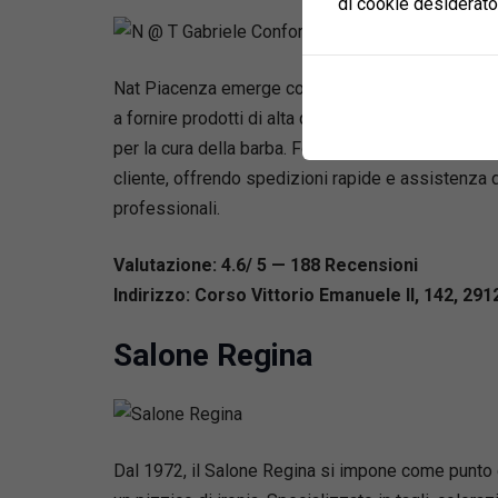
di cookie desiderato
Nat Piacenza emerge come una distintiva realtà ita
a fornire prodotti di alta qualità, che spaziano da
per la cura della barba. Forte di una filosofia inc
cliente, offrendo spedizioni rapide e assistenza de
professionali.
Valutazione: 4.6/ 5 — 188
R
ecensioni
Indirizzo: Corso Vittorio Emanuele II, 142, 291
Salone Regina
Dal 1972, il Salone Regina si impone come punto d