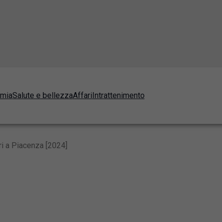
omia
Salute e bellezza
Affari
Intrattenimento
ri a Piacenza [2024]