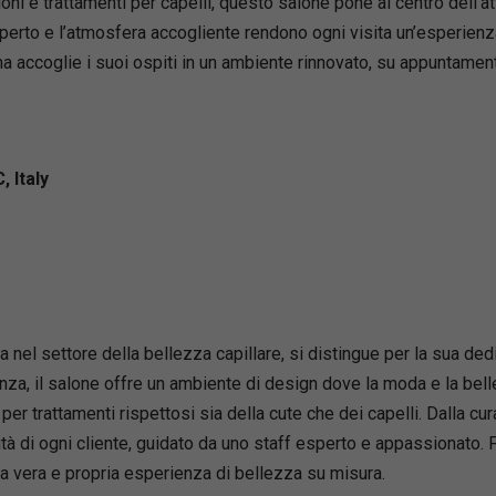
zioni e trattamenti per capelli, questo salone pone al centro dell’a
sperto e l’atmosfera accogliente rendono ogni visita un’esperien
gina accoglie i suoi ospiti in un ambiente rinnovato, su appuntame
, Italy
 nel settore della bellezza capillare, si distingue per la sua ded
nza, il salone offre un ambiente di design dove la moda e la belle
 per trattamenti rispettosi sia della cute che dei capelli. Dalla 
cità di ogni cliente, guidato da uno staff esperto e appassionat
na vera e propria esperienza di bellezza su misura.