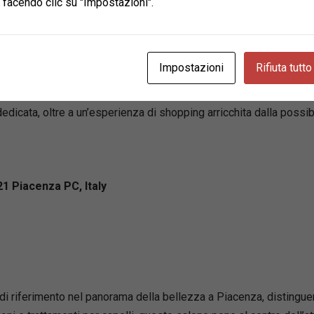
 facendo clic su "Impostazioni".
liana specializzata nella cura professionale dei capelli e della 
Impostazioni
Rifiuta tutto
 shampoo e balsami a trattamenti specifici per viso e corpo, inclus
entrata sul “Natural touch”, Nat Piacenza si distingue per il suo 
dicata, oltre a un’esperienza di shopping arricchita dalla possibi
21 Piacenza PC, Italy
i riferimento nel panorama della bellezza a Piacenza, distinguen