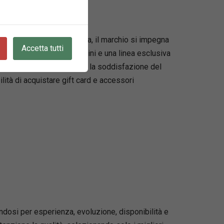
pelle. Con sede a Piacenza, il marchio si impegna
Accetta tutti
i articoli dedicati ai bambini e una linea esclusiva
impegno verso l’eccellenza e la soddisfazione del
lità di acquistare gift card e accessori
dosi per esperienza, evoluzione, disponibilità e