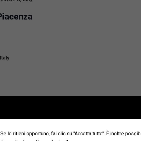
 Piacenza
Italy
cenza PC, Italy
C s.n.c
Se lo ritieni opportuno, fai clic su "Accetta tutto". È inoltre possib