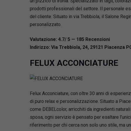
un pizzico di ironia. Specializzato in tagli, colora
prodotti professionali del settore. Il personale e
del cliente. Situato in via Trebbiola, il Salone Re
personalizzato.
Valutazione: 4.7/ 5 — 185
R
ecensioni
Indirizzo: Via Trebbiola, 24, 29121 Piacenza PC
FELUX ACCONCIATURE
Felux Acconciature, con oltre 30 anni di esperienza
di puro relax e personalizzazione. Situato a Piace
come DEBELcolor, arricchiti da ingredienti naturali
sposa, ogni servizio è pensato per esaltare l’uni
riferimento per chi cerca non solo uno stile, ma u