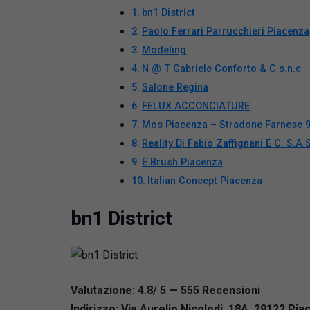
bn1 District
Paolo Ferrari Parrucchieri Piacenza
Modeling
N @ T Gabriele Conforto & C s.n.c
Salone Regina
FELUX ACCONCIATURE
Mos Piacenza – Stradone Farnese 
Reality Di Fabio Zaffignani E C. S.A.S
E.Brush Piacenza
Italian Concept Piacenza
bn1 District
Valutazione: 4.8/ 5 — 555
R
ecensioni
Indirizzo: Via Aurelio Nicolodi, 18A, 29122 Pia