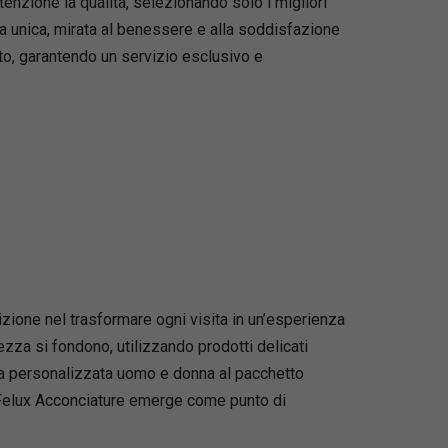
ttenzione la qualità, selezionando solo i migliori
za unica, mirata al benessere e alla soddisfazione
nto, garantendo un servizio esclusivo e
izione nel trasformare ogni visita in un’esperienza
zza si fondono, utilizzando prodotti delicati
cura personalizzata uomo e donna al pacchetto
o. Felux Acconciature emerge come punto di