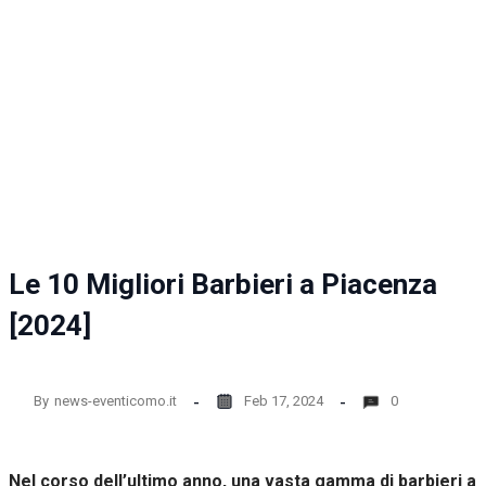
la
funzionalità
e la
struttura
del sito
web, in
base
all'utilizzo
del sito
web
stesso.
Le 10 Migliori Barbieri a Piacenza
Esperienza
Per
[2024]
permettere
una migliore
esperienza
di
By
news-eventicomo.it
Feb 17, 2024
0
navigazione
sul nostro
sito durante
la tua visita.
Nel corso dell’ultimo anno, una vasta gamma di barbieri a