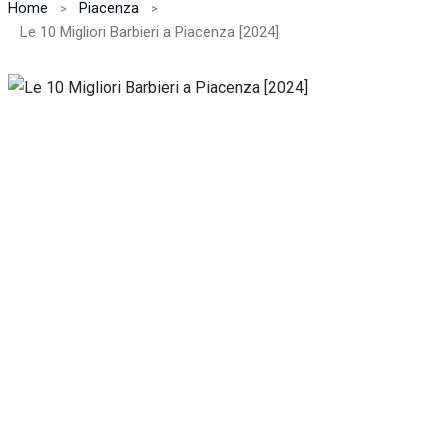
Home
Piacenza
Le 10 Migliori Barbieri a Piacenza [2024]
Necessari
Questi cookie
non sono
facoltativi.
Sono
necessari per il
corretto
funzionamento
del sito web.
Statistiche
Per
consentirci
di
migliorare