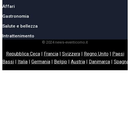
Affari
Gastronomia
Salute e bellezza
Intrattenimento
© 2024 news-eventicomo.it
Repubblica Ceca
|
Francia
|
Svizzera
|
Regno Unito
|
Paesi
Bassi
|
Italia
|
Germania
|
Belgio
|
Austria
|
Danimarca
|
Spagna