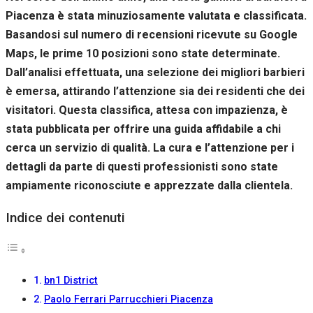
Se rifiuti
Piacenza è stata minuziosamente valutata e classificata.
questi
Basandosi sul numero di recensioni ricevute su Google
cookie,
alcune
Maps, le prime 10 posizioni sono state determinate.
funzioni del
Dall’analisi effettuata, una selezione dei migliori barbieri
sito non
saranno
è emersa, attirando l’attenzione sia dei residenti che dei
disponibili.
visitatori. Questa classifica, attesa con impazienza, è
stata pubblicata per offrire una guida affidabile a chi
cerca un servizio di qualità. La cura e l’attenzione per i
Marketing
Condividendo i
dettagli da parte di questi professionisti sono state
tuoi interessi e il
ampiamente riconosciute e apprezzate dalla clientela.
tuo
comportamento
mentre visiti il
Indice dei contenuti
nostro sito,
aumenti le
possibilità di
vedere contenuti
bn1 District
e offerte
personalizzati.
Paolo Ferrari Parrucchieri Piacenza