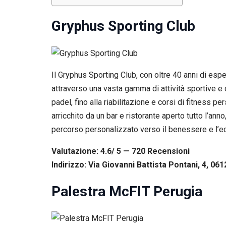
Se rifiuti
questi
Gryphus Sporting Club
cookie,
alcune
funzioni del
sito non
saranno
disponibili.
Il Gryphus Sporting Club, con oltre 40 anni di esp
attraverso una vasta gamma di attività sportive e d
padel, fino alla riabilitazione e corsi di fitness p
Marketing
arricchito da un bar e ristorante aperto tutto l’an
Condividendo i
tuoi interessi e il
percorso personalizzato verso il benessere e l’ec
tuo
comportamento
Valutazione: 4.6/ 5 — 720
R
ecensioni
mentre visiti il
Indirizzo: Via Giovanni Battista Pontani, 4, 061
nostro sito,
aumenti le
possibilità di
Palestra McFIT Perugia
vedere contenuti
e offerte
personalizzati.