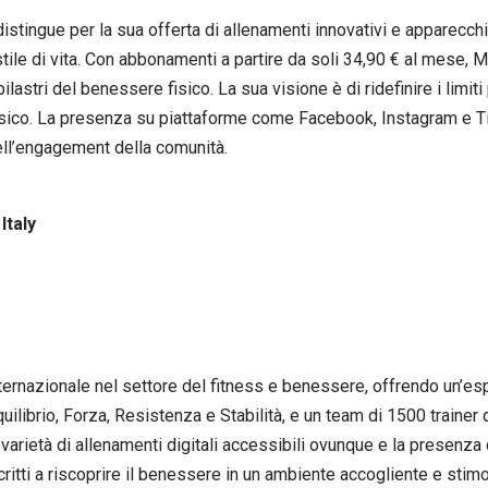
istingue per la sua offerta di allenamenti innovativi e apparecchiatu
 stile di vita. Con abbonamenti a partire da soli 34,90 € al mese,
lastri del benessere fisico. La sua visione è di ridefinire i limi
isico. La presenza su piattaforme come Facebook, Instagram e Tik
nell’engagement della comunità.
Italy
ternazionale nel settore del fitness e benessere, offrendo un’esp
quilibrio, Forza, Resistenza e Stabilità, e un team di 1500 trainer
arietà di allenamenti digitali accessibili ovunque e la presenza
iscritti a riscoprire il benessere in un ambiente accogliente e stim