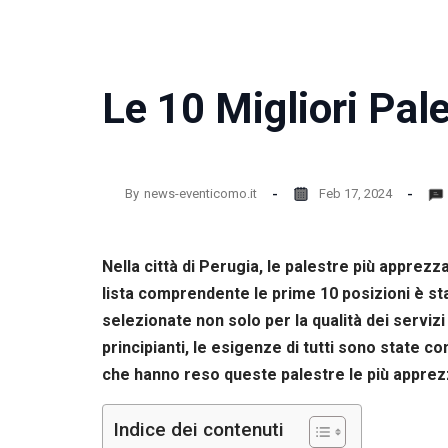
la
funzionalità
e la
struttura
del sito
Le 10 Migliori Pal
web, in
base
all'utilizzo
del sito
web
By
news-eventicomo.it
Feb 17, 2024
stesso.
Nella città di Perugia, le palestre più appre
Esperienza
Per
lista comprendente le prime 10 posizioni è st
permettere
selezionate non solo per la qualità dei servizi
una migliore
esperienza
principianti, le esigenze di tutti sono state c
di
che hanno reso queste palestre le più apprez
navigazione
sul nostro
sito durante
Indice dei contenuti
la tua visita.