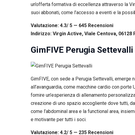
un’offerta formativa di eccellenza attraverso la Vi
suoi abbonati, come l’accesso a eventi e la possibil
Valutazione: 4.3/ 5 — 645
R
ecensioni
Indirizzo: Virgin Active, Viale Centova, 06128 
GimFIVE Perugia Settevalli
GimFIVE, con sede a Perugia Settevalli, emerge nel
all’avanguardia, come macchine cardio con porte 
fornire un’esperienza di allenamento personalizzata
creazione di uno spazio accogliente dove tutti, dai
come l’abdominal area e la functional area, insieme
e motivante per tutti i soci.
Valutazione: 4.2/ 5 — 235
R
ecensioni