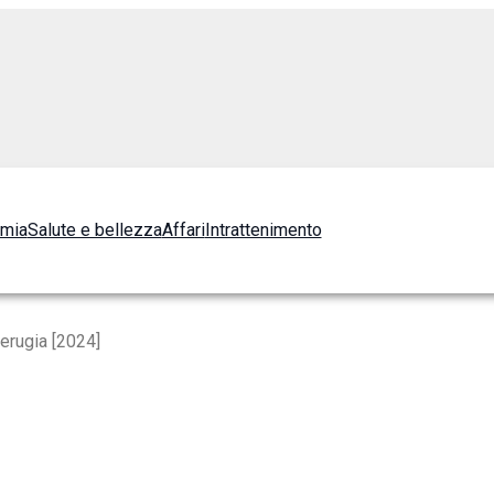
omia
Salute e bellezza
Affari
Intrattenimento
Perugia [2024]