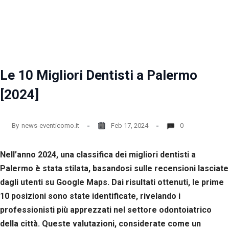
la
funzionalità
e la
struttura
del sito
web, in
base
Le 10 Migliori Dentisti a Palermo
all'utilizzo
del sito
[2024]
web
stesso.
By
news-eventicomo.it
Feb 17, 2024
0
Esperienza
Per
Nell’anno 2024, una classifica dei migliori dentisti a
permettere
una migliore
Palermo è stata stilata, basandosi sulle recensioni lasciate
esperienza
dagli utenti su Google Maps. Dai risultati ottenuti, le prime
di
10 posizioni sono state identificate, rivelando i
navigazione
sul nostro
professionisti più apprezzati nel settore odontoiatrico
sito durante
della città. Queste valutazioni, considerate come un
la tua visita.