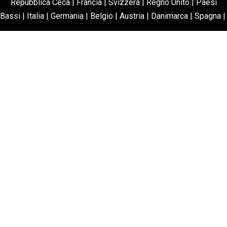
Repubblica Ceca
|
Francia
|
Svizzera
|
Regno Unito
|
Paesi
Bassi
|
Italia
|
Germania
|
Belgio
|
Austria
|
Danimarca
|
Spagna