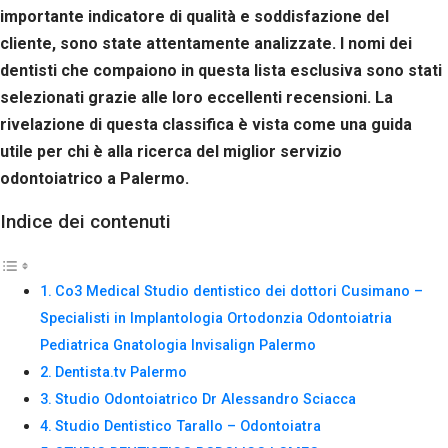
Se rifiuti
importante indicatore di qualità e soddisfazione del
questi
cliente, sono state attentamente analizzate. I nomi dei
cookie,
alcune
dentisti che compaiono in questa lista esclusiva sono stati
funzioni del
selezionati grazie alle loro eccellenti recensioni. La
sito non
rivelazione di questa classifica è vista come una guida
saranno
disponibili.
utile per chi è alla ricerca del miglior servizio
odontoiatrico a Palermo.
Marketing
Indice dei contenuti
Condividendo i
tuoi interessi e il
tuo
comportamento
Co3 Medical Studio dentistico dei dottori Cusimano –
mentre visiti il
Specialisti in Implantologia Ortodonzia Odontoiatria
nostro sito,
aumenti le
Pediatrica Gnatologia Invisalign Palermo
possibilità di
Dentista.tv Palermo
vedere contenuti
Studio Odontoiatrico Dr Alessandro Sciacca
e offerte
personalizzati.
Studio Dentistico Tarallo – Odontoiatra