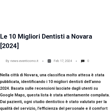
la
funzionalità
e la
struttura
del sito
web, in
base
Le 10 Migliori Dentisti a Novara
all'utilizzo
del sito
[2024]
web
stesso.
By
news-eventicomo.it
Feb 17, 2024
0
Esperienza
Per
Nella città di Novara, una classifica molto attesa è stata
permettere
una migliore
pubblicata, identificando i 10 migliori dentisti dell’anno
esperienza
2024. Basata sulle recensioni lasciate dagli utenti su
di
Google Maps, questa lista è stata attentamente compilata.
navigazione
sul nostro
Dai pazienti, ogni studio dentistico è stato valutato per la
sito durante
qualità del servizio, l’efficienza del personale e il comfort
la tua visita.