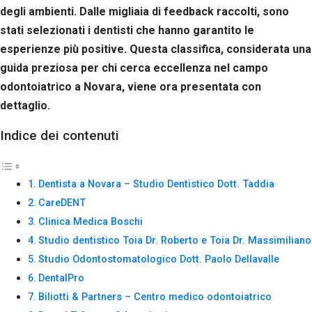
Se rifiuti
degli ambienti. Dalle migliaia di feedback raccolti, sono
questi
stati selezionati i dentisti che hanno garantito le
cookie,
alcune
esperienze più positive. Questa classifica, considerata una
funzioni del
guida preziosa per chi cerca eccellenza nel campo
sito non
odontoiatrico a Novara, viene ora presentata con
saranno
disponibili.
dettaglio.
Indice dei contenuti
Marketing
Condividendo i
tuoi interessi e il
Dentista a Novara – Studio Dentistico Dott. Taddia
tuo
comportamento
CareDENT
mentre visiti il
Clinica Medica Boschi
nostro sito,
aumenti le
Studio dentistico Toia Dr. Roberto e Toia Dr. Massimiliano
possibilità di
Studio Odontostomatologico Dott. Paolo Dellavalle
vedere contenuti
DentalPro
e offerte
personalizzati.
Biliotti & Partners – Centro medico odontoiatrico