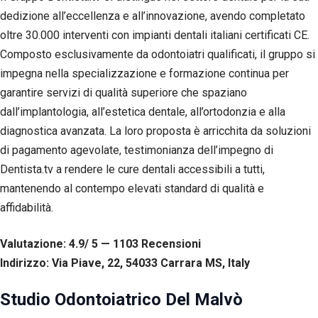
dedizione all’eccellenza e all’innovazione, avendo completato
oltre 30.000 interventi con impianti dentali italiani certificati CE.
Composto esclusivamente da odontoiatri qualificati, il gruppo si
impegna nella specializzazione e formazione continua per
garantire servizi di qualità superiore che spaziano
dall’implantologia, all’estetica dentale, all’ortodonzia e alla
diagnostica avanzata. La loro proposta è arricchita da soluzioni
di pagamento agevolate, testimonianza dell’impegno di
Dentista.tv a rendere le cure dentali accessibili a tutti,
mantenendo al contempo elevati standard di qualità e
affidabilità.
Necessari
Valutazione: 4.9/ 5 — 1103
R
ecensioni
Questi cookie
Indirizzo: Via Piave, 22, 54033 Carrara MS, Italy
non sono
facoltativi.
Sono
Studio Odontoiatrico Del Malvò
necessari per il