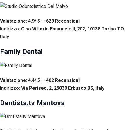
corretto
funzionamento
del sito web.
Valutazione: 4.9/ 5 — 629
R
ecensioni
Indirizzo: C.so Vittorio Emanuele II, 202, 10138 Torino TO,
Statistiche
Italy
Per
consentirci
di
Family Dental
migliorare
la
funzionalità
e la
struttura
Valutazione: 4.4/ 5 — 402
R
ecensioni
del sito
web, in
Indirizzo: Via Periseo, 2, 25030 Erbusco BS, Italy
base
all'utilizzo
Dentista.tv Mantova
del sito
web
stesso.