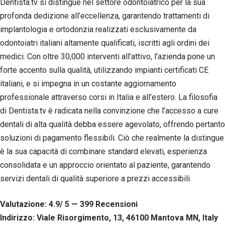
Dentista.tv si distingue nel settore odontoiatrico per la sua
Esperienza
profonda dedizione all’eccellenza, garantendo trattamenti di
Per
permettere
implantologia e ortodonzia realizzati esclusivamente da
una migliore
odontoiatri italiani altamente qualificati, iscritti agli ordini dei
esperienza
di
medici. Con oltre 30,000 interventi all’attivo, l’azienda pone un
navigazione
forte accento sulla qualità, utilizzando impianti certificati CE
sul nostro
italiani, e si impegna in un costante aggiornamento
sito durante
la tua visita.
professionale attraverso corsi in Italia e all’estero. La filosofia
Se rifiuti
di Dentista.tv è radicata nella convinzione che l’accesso a cure
questi
cookie,
dentali di alta qualità debba essere agevolato, offrendo pertanto
alcune
soluzioni di pagamento flessibili. Ciò che realmente la distingue
funzioni del
è la sua capacità di combinare standard elevati, esperienza
sito non
saranno
consolidata e un approccio orientato al paziente, garantendo
disponibili.
servizi dentali di qualità superiore a prezzi accessibili.
Marketing
Valutazione: 4.9/ 5 — 399
R
ecensioni
Condividendo i
Indirizzo: Viale Risorgimento, 13, 46100 Mantova MN, Italy
tuoi interessi e il