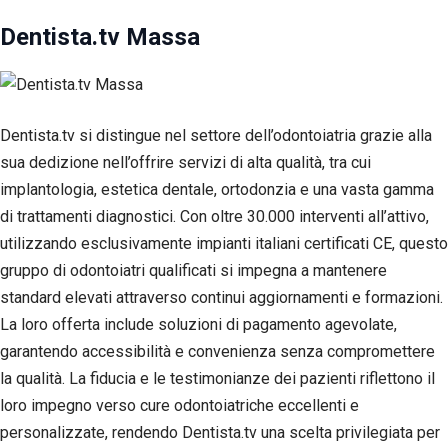
tuo
Dentista.tv Massa
comportamento
mentre visiti il
nostro sito,
aumenti le
possibilità di
vedere contenuti
Dentista.tv si distingue nel settore dell’odontoiatria grazie alla
e offerte
sua dedizione nell’offrire servizi di alta qualità, tra cui
personalizzati.
implantologia, estetica dentale, ortodonzia e una vasta gamma
di trattamenti diagnostici. Con oltre 30.000 interventi all’attivo,
utilizzando esclusivamente impianti italiani certificati CE, questo
gruppo di odontoiatri qualificati si impegna a mantenere
standard elevati attraverso continui aggiornamenti e formazioni.
La loro offerta include soluzioni di pagamento agevolate,
garantendo accessibilità e convenienza senza compromettere
la qualità. La fiducia e le testimonianze dei pazienti riflettono il
loro impegno verso cure odontoiatriche eccellenti e
personalizzate, rendendo Dentista.tv una scelta privilegiata per